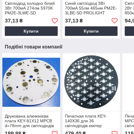
Світлодіод холодно білий
Синій світлодіод 3Вт
Світ
3Вт 700мА 274лм 5970K
700мА 55лм 465нм PM2E-
2Вт
PM2E-3LWE-SD
3LBE-SD PROLIGHT
850
PROLIGHT 10559
10909
Infr
37,13
37,13
94,
₴
₴
109
Купити
Купити
Подібні товари компанії
Друкована алюмінієва
Печатная плата KEY-
Печа
плата KEY-81X12 MPCB
140X36 для 36
MPC
d=78mm для світлодіодів
світлодіодів емітер
світ
емітер 2994с
d=150мм RGB 2273с
189,88
479,40
115
₴
₴