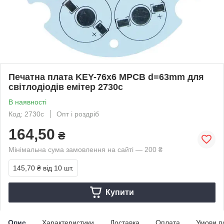
Печатна плата KEY-76x6 MPCB d=63mm для
світлодіодів емітер 2730с
В наявності
Код: 2730с
Опт і роздріб
164,50
₴
Мінімальна сума замовлення на сайті — 200 ₴
145,70 ₴
від 10 шт.
Купити
Опис
Характеристики
Доставка
Оплата
Умови п