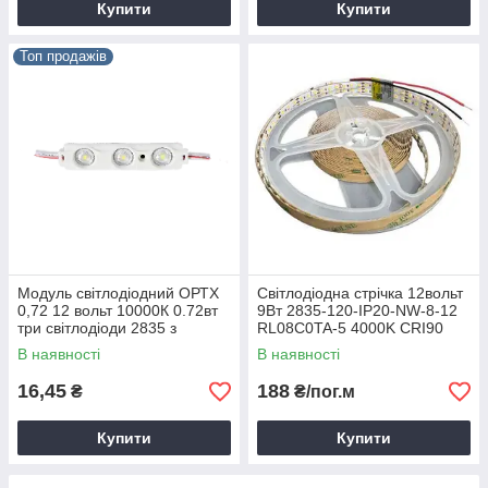
Купити
Купити
Топ продажів
Модуль світлодіодний ОРТХ
Світлодіодна стрічка 12вольт
0,72 12 вольт 10000К 0.72вт
9Вт 2835-120-IP20-NW-8-12
три світлодіоди 2835 з
RL08C0TA-5 4000K CRI90
лінзами SWPower
RISHANG 21943
В наявності
В наявності
16,45
188
₴
₴/пог.м
Купити
Купити