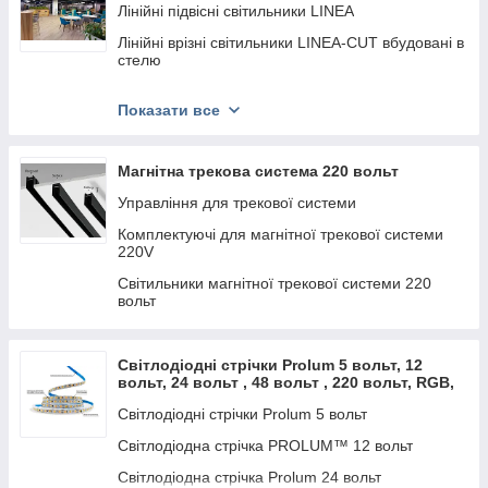
Лінійні підвісні світильники LINEA
Лінійні врізні світильники LINEA-CUT вбудовані в
стелю
Прямокутні світильники ARMLINE
Показати все
Кільцеві світильники с висотою профілю 60мм
RING-M
Магнітна трекова система 220 вольт
Круглі світильники з висотою профілю 60мм
CIRCUM-M
Управління для трекової системи
Кільцеві світильники зі світінням усередину
Комплектуючі для магнітної трекової системи
кільця серії RING IN
220V
Прямокутні світильники із закругленими кутами
Світильники магнітної трекової системи 220
QUAD-R
вольт
Трикутні світильники із закругленими кутами
TRIANGLE-R
Світлодіодні стрічки Prolum 5 вольт, 12
Лінійні вузьконаправлені підвесні світильники
вольт, 24 вольт , 48 вольт , 220 вольт, RGB,
LINEA-R
SPI, COB
Світлодіодні стрічки Prolum 5 вольт
Кутоподібні LED світильники ANGLE
Світлодіодна стрічка PROLUM™ 12 вольт
Зигзагоподібні світильники ZIGZAG
Світлодіодна стрічка Prolum 24 вольт
Світильники для рітейлу з асиметричною