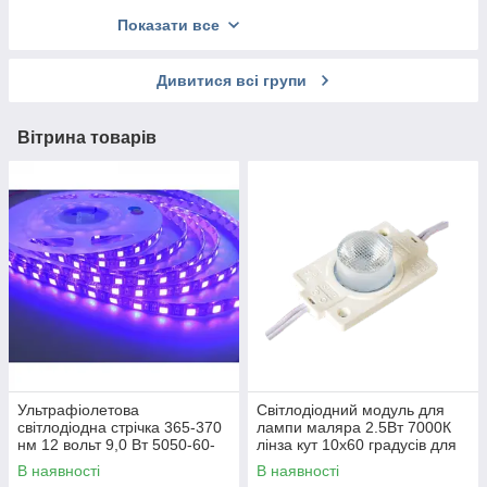
оптикою RT-Line
Світлодіодні стрічки Prolum 48 вольт
Показати все
DNLT-A- Круглі точкові врізні світильники
Світлодіодна стрічка Prolum 220 вольт.
Неонові світильники COLORS на стіну
Дивитися всі групи
Адресна світлодіодна стрічка PROLUM SPI
Світлодіодні стрічки RGB PROLUM
Вітрина товарів
Світлодіодна стрічка COB 12 вольт Prolum
Світлодіодна стрічка COB 24 вольт Prolum
Ультрафіолетова
Світлодіодний модуль для
світлодіодна стрічка 365-370
лампи маляра 2.5Вт 7000К
нм 12 вольт 9,0 Вт 5050-60-
лінза кут 10х60 градусів для
IP33-10-12 Ultraviolet 0001
проявочної лампи маляра
В наявності
В наявності