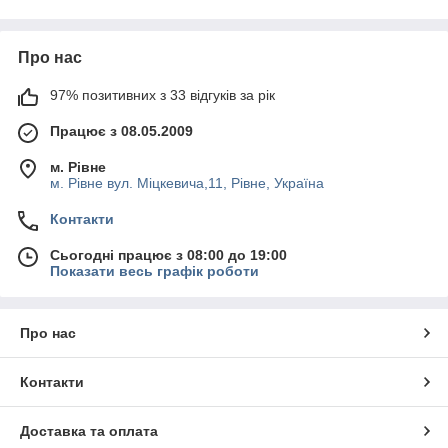
Світлодіодна продукція, зовнішня і
внутрішня реклама, ділові послуги
Про нас
1997
На вітчизняному ринку з
року. Пропонуємо
97% позитивних з 33 відгуків за рік
700
близько
видів товарів і послуг. Гнучкий
Працює з 08.05.2009
система знижок постійним клієнтам та гуртовим
3
покупцям. Офіційна гарантія якості мінімум
м. Рівне
м. Рівне вул. Міцкевича,11, Рівне, Україна
роки.
Контакти
Сьогодні працює з 08:00 до 19:00
Показати весь графік роботи
Рекомендуємо переглянути!
Про нас
Контакти
Доставка та оплата