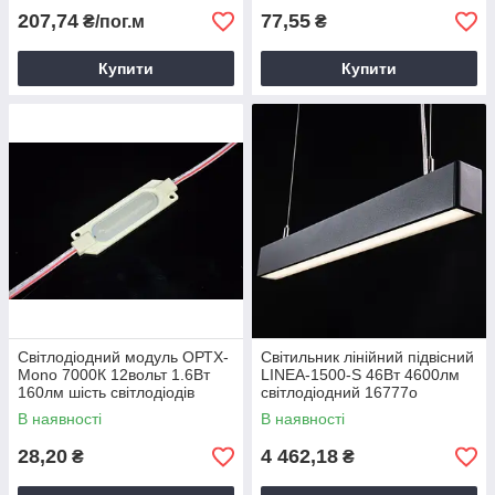
207,74
77,55
₴/пог.м
₴
Купити
Купити
Світлодіодний модуль ОРТХ-
Світильник лінійний підвісний
Моnо 7000К 12вольт 1.6Вт
LINEA-1500-S 46Вт 4600лм
160лм шість світлодіодів
світлодіодний 16777о
SMD2835 з монолінзою IP65
В наявності
В наявності
SWPower
28,20
4 462,18
₴
₴