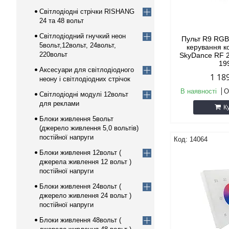
Світлодіодні стрічки RISHANG
24 та 48 вольт
Світлодіодний гнучкий неон
Пульт R9 RG
5вольт,12вольт, 24вольт,
керування 
220вольт
SkyDance RF 
19
Аксесуари для світлодіодного
1 18
неону і світлодіодних стрічок
В наявності
О
Світлодіодні модулі 12вольт
для реклами
К
Блоки живлення 5вольт
(джерело живлення 5,0 вольтів)
постійної напруги
14064
Блоки живлення 12вольт (
джерела живлення 12 вольт )
постійної напруги
Блоки живлення 24вольт (
джерело живлення 24 вольт )
постійної напруги
Блоки живлення 48вольт (