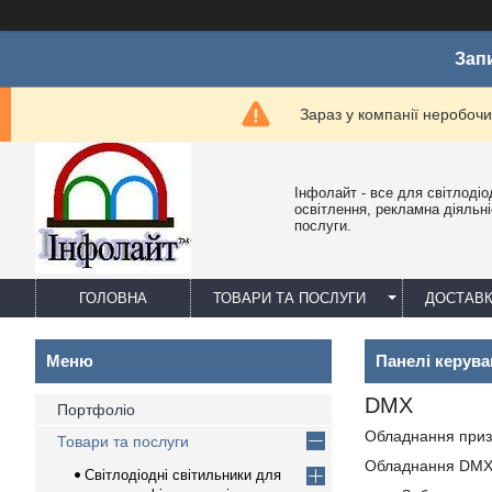
Зап
Зараз у компанії неробочи
Інфолайт - все для світлодіо
освітлення, рекламна діяльніс
послуги.
ГОЛОВНА
ТОВАРИ ТА ПОСЛУГИ
ДОСТАВК
Панелі керув
DMX
Портфоліо
Обладнання призн
Товари та послуги
Обладнання DMX в
Світлодіодні світильники для