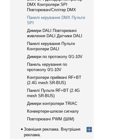
DMX Контролери SPI
Повторювач/Сплітер DMX
Панелі керування DMX Пульти
SPI
Димери DALI Повторювачі
живлення DALI Датчики DALI
Панелі керування Пульти
Контролери DALI
Димери по протоколу 0/1-10V
Панель керування по
протоколу 0/1-10V
Контролери приймачі RF+BT
(2.4G mesh SR-BUS)
Панелі Пульти RF+BT (2.4G
mesh SR-BUS)
Димери контролери TRIAC
Конвертери-шлюзи сигналу
Повторювачі PWM (ШІМ)
Зовнішня реклама. Внутрішня
реклама.