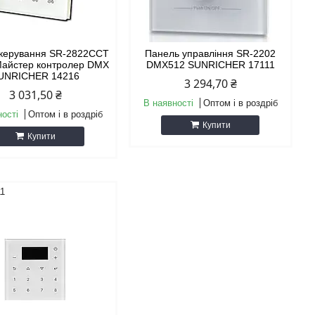
керування SR-2822CCT
Панель управління SR-2202
Майстер контролер DMX
DMX512 SUNRICHER 17111
UNRICHER 14216
3 294,70 ₴
3 031,50 ₴
В наявності
Оптом і в роздріб
ності
Оптом і в роздріб
Купити
Купити
11