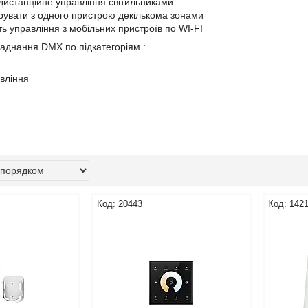
дистанційне управління світильниками
рувати з одного пристрою декількома зонами
ь управління з мобільних пристроїв по WI-FI
ладнання DMX по підкатегоріям :
вління
20443
142