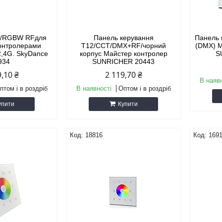
B/RGBW RFдля
Панель керування
Панель 
контролерами
T12/CCT/DMX+RF/чорний
(DMX) 
2,4G. SkyDance
корпус Майстер контролер
S
934
SUNRICHER 20443
9,10 ₴
2 119,70 ₴
В наяв
птом і в роздріб
В наявності
Оптом і в роздріб
упити
Купити
18816
169