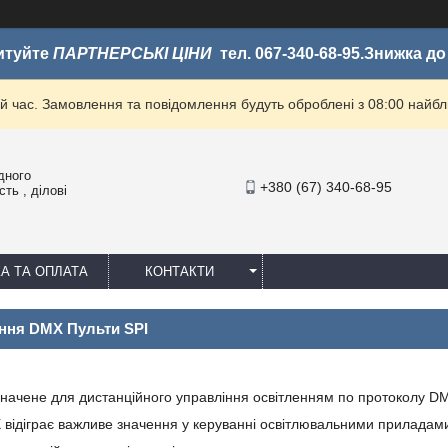
итуйте
ПАРТНЕРСЬКІ ЦІНИ
тел. 067-340-68-95.Знижка д
й час. Замовлення та повідомлення будуть оброблені з 08:00 найбли
дного
+380 (67) 340-68-95
ть , ділові
А ТА ОПЛАТА
КОНТАКТИ
ання DMX Пульти SPI
ачене для дистанційного управління освітленням по протоколу D
ідіграє важливе значення у керуванні освітлювальними приладам