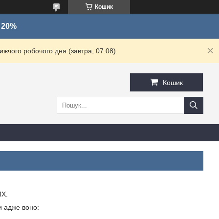
Кошик
о 20%
жчого робочого дня (завтра, 07.08).
Кошик
MX.
и адже воно: