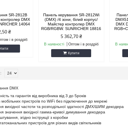
ання SR-2812B
Панель керування SR-2812Wi
Панел
 контролер DMX
(DMX) /4 зони, білий корпус/
DMX51
NRICHER 14064
Майстер контролер DMX
DMX D
RGB/RGBW. SUNRICHER 18816
RGB+C
2,50 ₴
5 362,70 ₴
птом і в роздріб
В наявності
Оптом і в роздріб
В наяв
упити
Купити
нання DMX
ність та гарантія від виробника від 3 до 5років
з мобільних пристроїв по WiFi без підключення до мережі
я вихідної частоти та розподільної здатності ДМХ/ШИМ декодера
я значення вихідної гамма-кривої димування декодера
тування, згідно інструкції з коробки
гатоканальних пристроїв для різних видів світильників