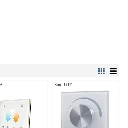
16
17111