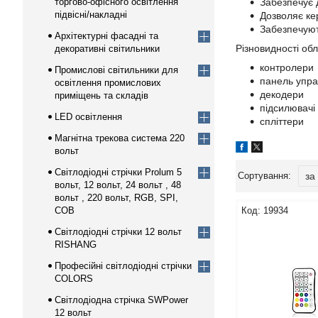
торгово-офісного освітлення
Забезпечує 
підвісні/накладні
Дозволяє ке
Забезпечуют
Архітектурні фасадні та
Різновидності об
декоративні світильники
контролери
Промислові світильники для
панель упра
освітлення промислових
декодери
приміщень та складів
підсилювачі
LED освітлення
спліттери
Магнітна трекова система 220
вольт
Світлодіодні стрічки Prolum 5
вольт, 12 вольт, 24 вольт , 48
вольт , 220 вольт, RGB, SPI,
COB
19934
Світлодіодні стрічки 12 вольт
RISHANG
Професійні світлодіодні стрічки
COLORS
Світлодіодна стрічка SWPower
12 вольт