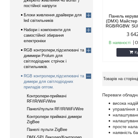
джерело живлення 48 вольт )
постійної напруги
Блоки живлення драйвери для
Панель керув
led світильників
(DMX) Майстер
RGB/RGBW. SU
Набори і компоненти для
3 64
самостійної збирання
електроніки
В наявності
О
RGB контролери,підсилювачі та
К
диммери Prolum для
світлодіодних стрічок і
світильників.
RGB контролери,підсилювачі та
димери для світлодіодних
приладів оптом.
Переваги облад
Контролери-приймачі
RF/IR/WiFi/Wire
висока надій
Панелі/пульти RF/IR/WiFi/Wire
управління 
налаштуванн
Контролери приймачі димери
налаштуванн
ZigBee
просте налаш
Панелі пульти ZigBee
наявність ба
DMX-SPI Декодер/Контролер