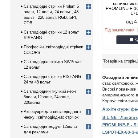
світильник 
Світлодіодні стрічки Prolum 5
PROMLINE-F-10
вольт, 12 вольт, 24 вольт , 48
17
вольт , 220 вольт, RGB, SPI,
від 4
COB
Під замовлення
Світлодіодні стрічки 12 вольт
RISHANG
К
Професійні світлодіодні стрічки
COLORS
Світлодіодна стрічка SWPower
12 вольт
Світлодіодні стрічки RISHANG
Фасадний ліній
24 та 48 вольт
стає святковою, 
Високі показники
Світлодіодний гнучкий неон
американського в
5вольт,12вольт, 24вольт,
Корпус світильни
220вольт
Архітектурні фа
Аксесуари для світлодіодного
неону і світлодіодних стрічок
S-LINE - Лінійні
PROMLINE-F - Лі
Світлодіодні модулі 12вольт
для реклами
LSPOT-EX-60-S-с