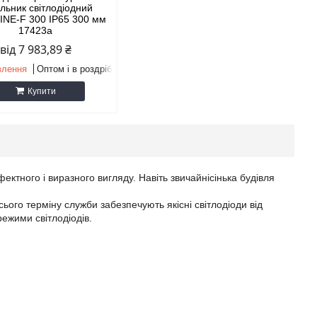
ильник світлодіодний
NE-F 300 IP65 300 мм
17423а
від 7 983,89 ₴
влення
Оптом і в роздріб
Купити
ктного і виразного вигляду. Навіть звичайнісінька будівля
ього терміну служби забезпечують якісні світлодіоди від
ежими світлодіодів.