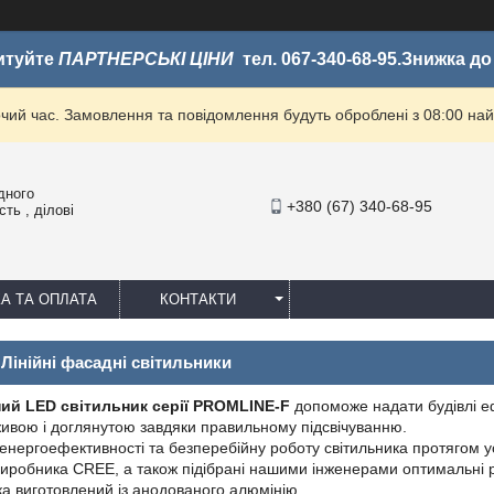
итуйте
ПАРТНЕРСЬКІ ЦІНИ
тел. 067-340-68-95.Знижка д
очий час. Замовлення та повідомлення будуть оброблені з 08:00 най
дного
+380 (67) 340-68-95
ть , ділові
А ТА ОПЛАТА
КОНТАКТИ
Лінійні фасадні світильники
ний LED світильник серії PROMLINE-F
допоможе надати будівлі ефе
живою і доглянутою завдяки правильному підсвічуванню.
 енергоефективності та безперебійну роботу світильника протягом ус
иробника CREE, а також підібрані нашими інженерами оптимальні р
ка виготовлений із анодованого алюмінію.