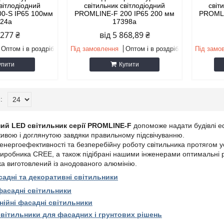
світлодіодний
світильник світлодіодний
світ
0-S IP65 100мм
PROMLINE-F 200 IP65 200 мм
PROMLI
124а
17398а
 277 ₴
від 5 868,89 ₴
Оптом і в роздріб
Під замовлення
Оптом і в роздріб
Під замо
упити
Купити
ний LED світильник серії PROMLINE-F
допоможе надати будівлі ефе
живою і доглянутою завдяки правильному підсвічуванню.
 енергоефективності та безперебійну роботу світильника протягом ус
иробника CREE, а також підібрані нашими інженерами оптимальні р
ка виготовлений із анодованого алюмінію.
садні та декоративні світильники
 фасадні світильники
нійні фасадні світильники
вітильники для фасадних і грунтових рішень