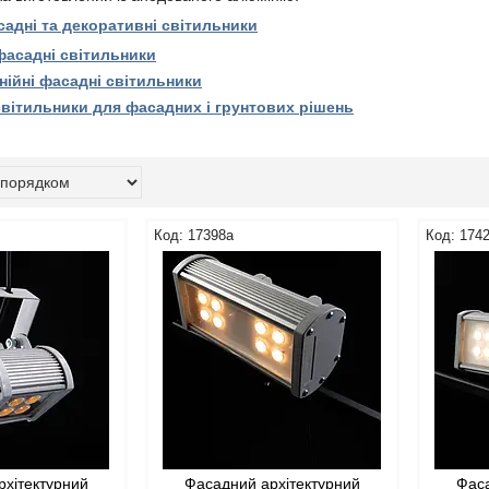
садні та декоративні світильники
 фасадні світильники
нійні фасадні світильники
вітильники для фасадних і грунтових рішень
17398а
174
рхітектурний
Фасадний архітектурний
Фаса