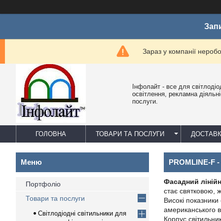
Зап
Зараз у компанії нероб
Інфолайт - все для світлодіо
освітлення, рекламна діяльніс
послуги.
ГОЛОВНА
ТОВАРИ ТА ПОСЛУГИ
ДОСТАВК
PROMLINE-F - 
Фасадний ліній
Портфоліо
стає святковою, 
Товари та послуги
Високі показники
американського в
Світлодіодні світильники для
Корпус світильни