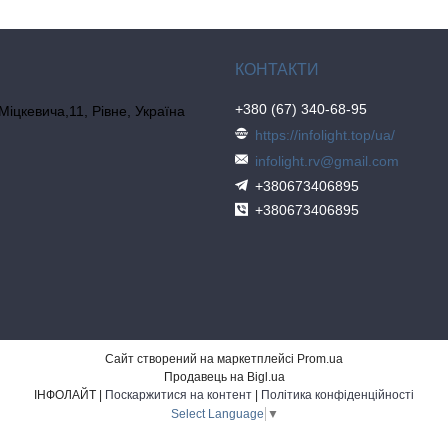
+380 (67) 340-68-95
 Міцкевича,11, Рівне, Україна
https://infolight.top/ua/
infolight.rv@gmail.com
+380673406895
+380673406895
Сайт створений на маркетплейсі
Prom.ua
Продавець на Bigl.ua
ІНФОЛАЙТ |
Поскаржитися на контент
|
Політика конфіденційності
Select Language
▼