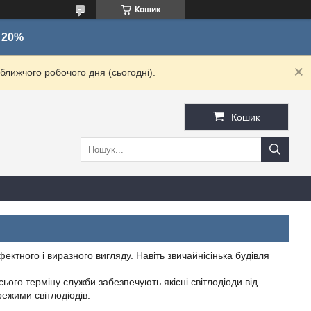
Кошик
о 20%
ближчого робочого дня (сьогодні).
Кошик
ктного і виразного вигляду. Навіть звичайнісінька будівля
ього терміну служби забезпечують якісні світлодіоди від
ежими світлодіодів.