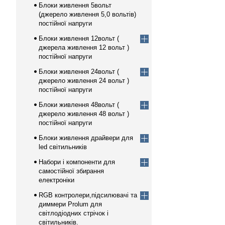
Блоки живлення 5вольт
(джерело живлення 5,0 вольтів)
постійної напруги
Блоки живлення 12вольт (
джерела живлення 12 вольт )
постійної напруги
Блоки живлення 24вольт (
джерело живлення 24 вольт )
постійної напруги
Блоки живлення 48вольт (
джерело живлення 48 вольт )
постійної напруги
Блоки живлення драйвери для
led світильників
Набори і компоненти для
самостійної збирання
електроніки
RGB контролери,підсилювачі та
диммери Prolum для
світлодіодних стрічок і
світильників.