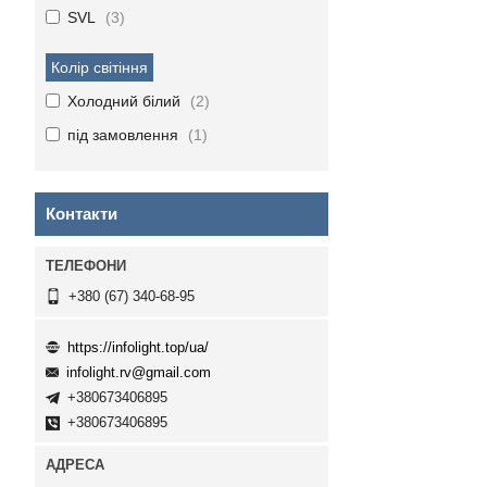
SVL
3
Колір світіння
Холодний білий
2
під замовлення
1
Контакти
+380 (67) 340-68-95
https://infolight.top/ua/
infolight.rv@gmail.com
+380673406895
+380673406895