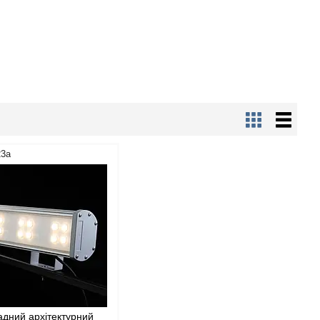
23а
дний архітектурний