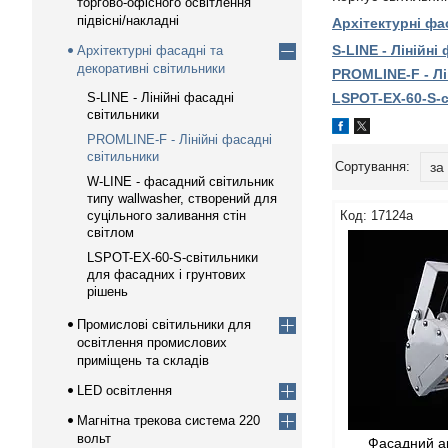
торгово-офісного освітлення
підвісні/накладні
Архітектурні фа
S-LINE - Лінійні
Архітектурні фасадні та
декоративні світильники
PROMLINE-F - Лі
S-LINE - Лінійні фасадні
LSPOT-EX-60-S-с
світильники
PROMLINE-F - Лінійні фасадні
світильники
W-LINE - фасадний світильник
типу wallwasher, створений для
суцільного заливання стін
17124а
світлом
LSPOT-EX-60-S-світильники
для фасадних і грунтових
рішень
Промислові світильники для
освітлення промислових
приміщень та складів
LED освітлення
Магнітна трекова система 220
вольт
Фасадний а