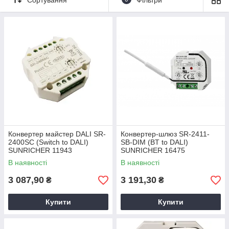
радіочастотні
провідні
по типу конвертованих протоколів
Конвертер майстер DALI SR-
Конвертер-шлюз SR-2411-
2400SC (Switch to DALI)
SB-DIM (BT to DALI)
SUNRICHER 11943
SUNRICHER 16475
В наявності
В наявності
3 087,90
3 191,30
₴
₴
Купити
Купити