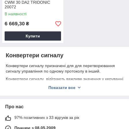
CWM 30 DA2 TRIDONIC
20072
В наявності
6 669,30
₴
Купити
Конвертери сигналу
Конвертери сигналу призначені для для перетворювання
сигналу управління по одному протоколу в інший.
Конвертери сигналу відіграють важливе значення у керуванні
освітлювальними приладами адже вони:
Показати все
об’єднують в одну систему світлові прибори з
різноманітними протоколами управління
Різновидності конвертерів сигналу від компанії SVL:
Про нас
радіочастотні
97% позитивних з 33 відгуків за рік
провідні
Працює з 08.05.2009
по типу конвертованих протоколів