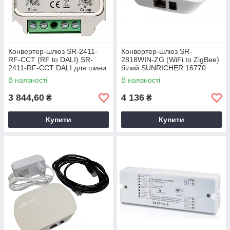
Конвертер-шлюз SR-2411-
Конвертер-шлюз SR-
RF-CCT (RF to DALI) SR-
2818WIN-ZG (WiFi to ZigBee)
2411-RF-CCT DALI для шини
білий SUNRICHER 16770
DALI з функцією ССТ
В наявності
В наявності
SUNRICHER 12189
3 844,60
4 136
₴
₴
Купити
Купити