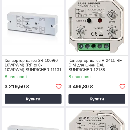
Конвертер-шлюз SR-1009(0-
Конвертер-шлюз R-2411-RF-
10V/PWM) (RF to 0-
DIM для шини DALI
10V/PWM) SUNRICHER 11131
SUNRICHER 12188
В наявності
В наявності
3 219,50
3 496,80
₴
₴
Купити
Купити