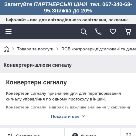
Запитуйте
ПАРТНЕРСЬКІ ЦІНИ
тел. 067-340-68-
95.Знижка до 20%
Інфолайт - все для світлодіодного освітлення, рекламна дія
Товари та послуги
RGB контролери,підсилювачі та диме
Конвертери-шлюзи сигналу
Конвертери сигналу
Конвертери сигналу призначені для для перетворювання
сигналу управління по одному протоколу в інший.
Конвертери сигналу відіграють важливе значення у керуванні
освітлювальними приладами адже вони:
Показати все
об’єднують в одну систему світлові прибори з
різноманітними протоколами управління
Різновидності конвертерів сигналу від компанії SVL:
Сортування
0
Фільтри