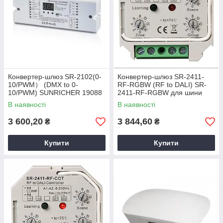
Конвертер-шлюз SR-2102(0-
Конвертер-шлюз SR-2411-
10/PWM） (DMX to 0-
RF-RGBW (RF to DALI) SR-
10/PWM) SUNRICHER 19088
2411-RF-RGBW для шини
DALI SUNRICHER 12187
В наявності
В наявності
3 600,20
3 844,60
₴
₴
Купити
Купити