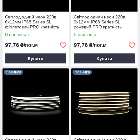
Світлодіодний неон 220в
Світлодіодний неон 220в
6х12мм IP68 Series SL
6х12мм IP68 Series SL
фіолетовий PRO кратність
рожевий PRO кратність
різання 1м Prolum 160040
різання 1м Prolum 160041
В наявності
В наявності
97,76
97,76
₴/пог.м
₴/пог.м
Купити
Купити
Новинка
Новинка