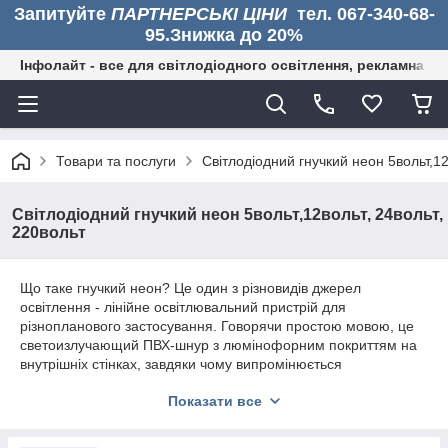
Запитуйте
ПАРТНЕРСЬКІ ЦІНИ
тел. 067-340-68-
95.Знижка до 20%
Інфолайт - все для світлодіодного освітлення, рекламна дія
Товари та послуги
Світлодіодний гнучкий неон 5вольт,12
Світлодіодний гнучкий неон 5вольт,12вольт, 24вольт,
220вольт
Що таке гнучкий неон? Це один з різновидів джерел
освітлення - лінійне освітлювальний пристрій для
різнопланового застосування. Говорячи простою мовою, це
светоизлучающий ПВХ-шнур з люмінофорним покриттям на
внутрішніх стінках, завдяки чому випромінюється
світлодіодами світло розподіляється рівномірно по всій
Показати все
поверхні шнура.
Світлодіоди розташовуються на невеликій відстані один від