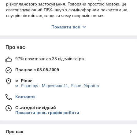
різнопланового застосування. Говорячи простою мовою, це
светоизлучающий ПВХ-шнур з люмінофорним покриттям на
внутрішніх стінках, завдяки чому випромінюється
світлодіодами світло розподіляється рівномірно по всій
Показати все
поверхні шнура.
Світлодіоди розташовуються на невеликій відстані один від
одного. Область застосування даного світлотехнічного
Про нас
пристрою досить велика:
для створення світлових ефектів в інтер'єрі;
97% позитивних з 33 відгуків за рік
виробництво вивісок та реклами;
Працює з 08.05.2009
контурна архітектурна підсвітка;
ландшафтний дизайн;
м. Рівне
м. Рівне вул. Міцкевича,11, Рівне, Україна
декоративне підсвічування торгових приміщень для
залучення клієнтів;
Контакти
підсвічування в автомобільному транспорті.
Сьогодні вихідний
Область застосування обмежена лише вашою фантазією.
Показати весь графік роботи
Неонова стрічка буде ефектно виглядати для підсвічування
підлоги, стелі, декоративних елементів у вашому домі. В
інтернет-магазині вашій увазі представлений не тільки неон,
Про нас
але і всі необхідні аксесуари для його монтажу та