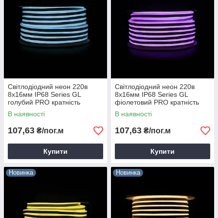
Світлодіодний неон 220в
Світлодіодний неон 220в
8х16мм IP68 Series GL
8х16мм IP68 Series GL
голубий PRO кратність
фіолетовий PRO кратність
різання 1м Prolum 160030
різання 1м Prolum 160032
В наявності
В наявності
107,63
107,63
₴/пог.м
₴/пог.м
Купити
Купити
Новинка
Новинка