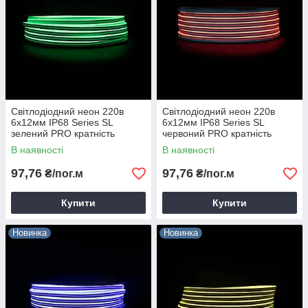
Світлодіодний неон 220в
Світлодіодний неон 220в
6х12мм IP68 Series SL
6х12мм IP68 Series SL
зелений PRO кратність
червоний PRO кратність
різання 1м Prolum 160035
різання 1м Prolum 160036
В наявності
В наявності
97,76
97,76
₴/пог.м
₴/пог.м
Купити
Купити
Новинка
Новинка