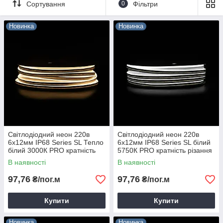
Сортування
0
Фільтри
Новинка
Новинка
Світлодіодний неон 220в
Світлодіодний неон 220в
6х12мм IP68 Series SL Тепло
6х12мм IP68 Series SL білий
білий 3000К PRO кратність
5750К PRO кратність різання
різання 1м Prolum 160021
1м Prolum 160020
В наявності
В наявності
97,76
97,76
₴/пог.м
₴/пог.м
Купити
Купити
Новинка
Новинка