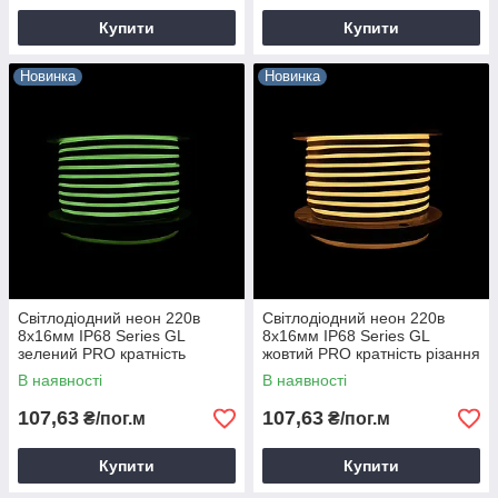
Купити
Купити
Новинка
Новинка
Світлодіодний неон 220в
Світлодіодний неон 220в
8х16мм IP68 Series GL
8х16мм IP68 Series GL
зелений PRO кратність
жовтий PRO кратність різання
різання 1м Prolum 160009
1м Prolum 160010
В наявності
В наявності
107,63
107,63
₴/пог.м
₴/пог.м
Купити
Купити