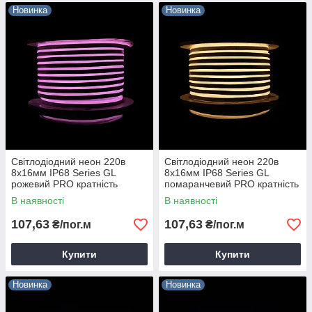
Новинка
Новинка
Світлодіодний неон 220в
Світлодіодний неон 220в
8х16мм IP68 Series GL
8х16мм IP68 Series GL
рожевий PRO кратність
помаранчевий PRO кратність
різання 1м Prolum 160006
різання 1м Prolum 160007
В наявності
В наявності
107,63
107,63
₴/пог.м
₴/пог.м
Купити
Купити
Новинка
Новинка