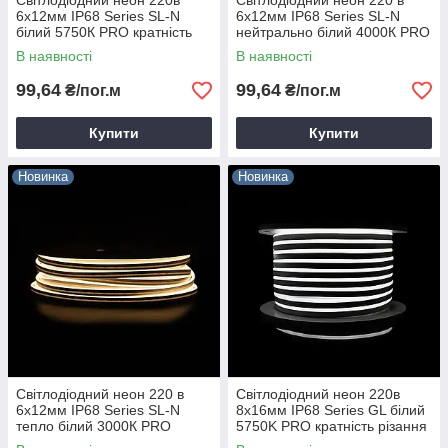
Світлодіодний неон 220в
Світлодіодний неон 220 в
6х12мм IP68 Series SL-N
6х12мм IP68 Series SL-N
білий 5750К PRO кратність
нейтрально білий 4000К PRO
різання 10см Prolum 160045
кратність різання 10 см
В наявності
В наявності
Prolum 160046
99,64
99,64
₴/пог.м
₴/пог.м
Купити
Купити
Новинка
Новинка
Світлодіодний неон 220 в
Світлодіодний неон 220в
6х12мм IP68 Series SL-N
8х16мм IP68 Series GL білий
тепло білий 3000К PRO
5750K PRO кратність різання
кратність різання 10 см
1м Prolum 160011