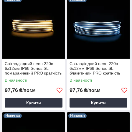
Світлодіодний неон 220в
Світлодіодний неон 220в
6х12мм IP68 Series SL
6х12мм IP68 Series SL
помаранчевий PRO кратність
блакитниий PRO кратність
різання 1м Prolum 160038
різання 1м Prolum 160034
В наявності
В наявності
97,76
97,76
₴/пог.м
₴/пог.м
Купити
Купити
Новинка
Новинка