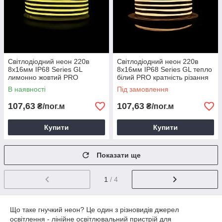
Світлодіодний неон 220в
Світлодіодний неон 220в
8х16мм IP68 Series GL
8х16мм IP68 Series GL тепло
лимонно жовтий PRO
білий PRO кратність різання
кратність різання 1м Prolum
1м Prolum 160001
В наявності
Під замовлення
160033
107,63
107,63
₴/пог.м
₴/пог.м
Купити
Купити
Показати ще
1
/ 4
Що таке гнучкий неон? Це один з різновидів джерел
освітлення - лінійне освітлювальний пристрій для