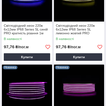
Світлодіодний неон 220в
Світлодіодний неон 220в
6х12мм IP68 Series SL синій
6х12мм IP68 Series SL
PRO кратність різання 1м
лимонно жовтий PRO
Prolum 160037
кратність різання 1м Prolum
В наявності
В наявності
160039
97,76
97,76
₴/пог.м
₴/пог.м
Купити
Купити
Новинка
Новинка