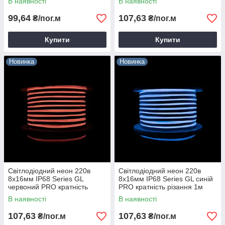
В наявності
В наявності
Prolum 160047
99,64
107,63
₴/пог.м
₴/пог.м
Купити
Купити
Новинка
Новинка
Світлодіодний неон 220в
Світлодіодний неон 220в
8х16мм IP68 Series GL
8х16мм IP68 Series GL синій
червоний PRO кратність
PRO кратність різання 1м
різання 1м Prolum 160008
Prolum 160005
В наявності
В наявності
107,63
107,63
₴/пог.м
₴/пог.м