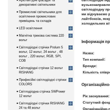
світлодіодні ін
Архітектурні фасадні та
декоративні світильники
вузьконаправлен
світлодіодну пр
Промислові світильники для
ми відчуваємо р
освітлення промислових
лайтбоксів, яск
приміщень та складів
холодильних віт
LED освітлення
Магнітна трекова система 220
вольт
Інформація п
Світлодіодні стрічки Prolum 5
вольт, 12 вольт, 24 вольт , 48
Назва:
вольт , 220 вольт, RGB, SPI,
Тип компанії:
COB
Бренди:
Світлодіодні стрічки 12 вольт
Кількість співр
RISHANG
Професійні світлодіодні стрічки
COLORS
Організаційно
Світлодіодна стрічка SWPower
12 вольт
Рік заснування:
Статутний фон
Світлодіодні стрічки RISHANG
24 та 48 вольт
Організаційно-