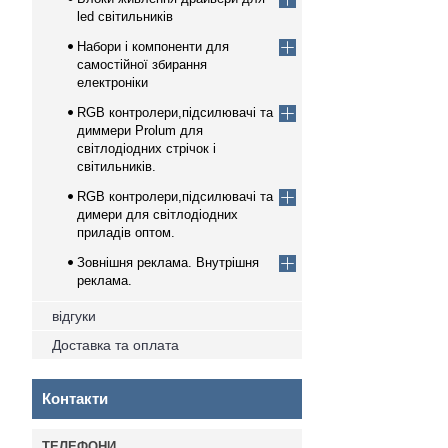
led світильників
Набори і компоненти для
самостійної збирання
електроніки
RGB контролери,підсилювачі та
диммери Prolum для
світлодіодних стрічок і
світильників.
RGB контролери,підсилювачі та
димери для світлодіодних
приладів оптом.
Зовнішня реклама. Внутрішня
реклама.
відгуки
Доставка та оплата
Контакти