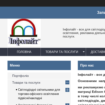
Зап
Інфолайт - все для світлодіо
освітлення, рекламна діяльніс
послуги.
ГОЛОВНА
ТОВАРИ ТА ПОСЛУГИ
ДОСТАВК
Про нас
Інфолайт - все 
Портфоліо
Основними напр
Товари та послуги
ми рекламуємо в
Світлодіодні світильники для
матриці Edison 
торгово-офісного освітлення
в тому числі ко
підвісні/накладні
світлодіодів, д