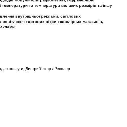
діодні модулі- ультрафіолетові, інфрачервоні,
ї температури та температури великих розмірів та іншу
влення внутрішньої реклами, світлових
о освітлення торгових вітрин ювелірних магазинів,
реклами.
адає послуги, Дистриб'ютор / Реселер