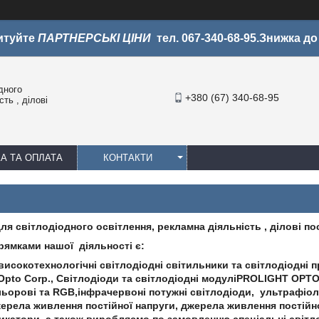
итуйте
ПАРТНЕРСЬКІ ЦІНИ
тел. 067-340-68-95.Знижка д
дного
+380 (67) 340-68-95
ть , ділові
А ТА ОПЛАТА
КОНТАКТИ
для світлодіодного освітлення, рекламна діяльність , ділові по
ямками нашої діяльності є:
исокотехнологічні світлодіодні світильники та світлодіодні п
Opto Corp., Світлодіоди та світлодіодні модуліPROLIGHT OPTO
льорові та RGB,інфрачервоні потужні світлодіоди, ультрафіол
жерела живлення постійної напруги, джерела живлення постійн