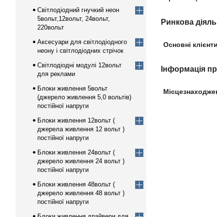
Світлодіодний гнучкий неон
5вольт,12вольт, 24вольт,
Ринкова діяль
220вольт
Аксесуари для світлодіодного
Основні клієнти
неону і світлодіодних стрічок
Світлодіодні модулі 12вольт
Інформація п
для реклами
Блоки живлення 5вольт
Місцезнаходже
(джерело живлення 5,0 вольтів)
постійної напруги
Блоки живлення 12вольт (
джерела живлення 12 вольт )
постійної напруги
Блоки живлення 24вольт (
джерело живлення 24 вольт )
постійної напруги
Блоки живлення 48вольт (
джерело живлення 48 вольт )
постійної напруги
Блоки живлення драйвери для