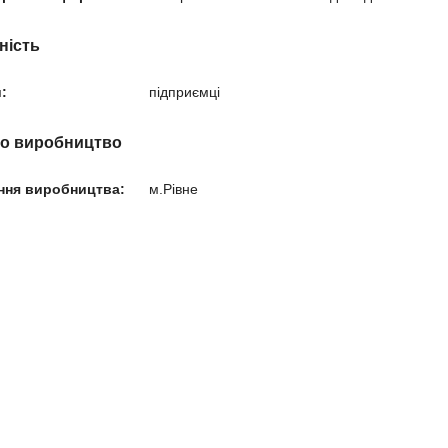
ність
:
підприємці
ро виробництво
ння виробництва:
м.Рівне