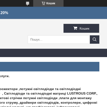
Кошик
о 20%
Кошик
слуги.
рожектори ,потужні світлодіоди та світлодіодні
 , Світлодіоди та світлодіодні матриці LUSTROUS CORP.,
етові стрічки потужні світлодіоди ,плати для монтажу
ого струму, драйвери світлодіодів, контролери, цифрові