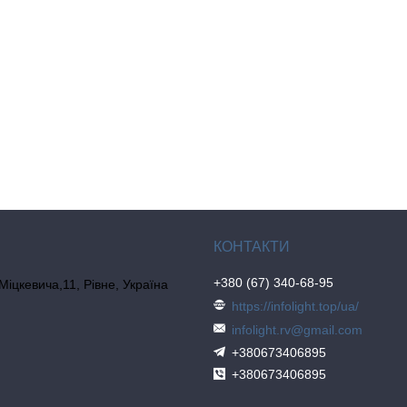
+380 (67) 340-68-95
 Міцкевича,11, Рівне, Україна
https://infolight.top/ua/
infolight.rv@gmail.com
+380673406895
+380673406895