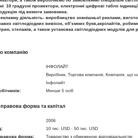
дикатори, а також виробляємо по замовленню спеціальні світло
і 10 градусні прожектори, електронні цифрові табло індикаці
одукцію під вимоги замовника.
екламну діяльність- виробництво зовнішньої реклами, вигото
равих світлодіодних вивісок, об’ємних букв,акрілайтів, робим
рин, стелажів, а також установка світлодіодних модулів для 
ро компанію
ІНФОЛАЙТ
Виробник, Торгова компанія, Компанія, що н
Iнфолайт
обітників:
Менше 5 осіб
-правова форма та капітал
2006
д:
10 тис. USD - 50 тис. USD
правова форма:
Товариство з обмеженою відповідальністю