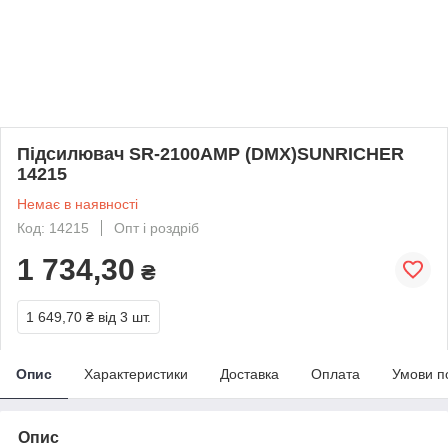
Підсилювач SR-2100AMP (DMX)SUNRICHER
14215
Немає в наявності
Код: 14215
Опт і роздріб
1 734,30
₴
1 649,70 ₴
від 3 шт.
Опис
Характеристики
Доставка
Оплата
Умови п
Опис