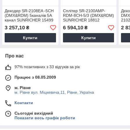
Декодер SR-2108EA -5CH
Сплітер SR-2100AMP-
Дек
(DMX&RDM) 5каналів 5А
RDM-8CH-5/3 (DMX&RDM)
DMX
канал SUNRICHER 15499
SUNRICHER 18812
2102
для 
3 257,10
6 594,10
2 8
₴
₴
розж
гал
Купити
Купити
134
Про нас
97% позитивних з 33 відгуків за рік
Працює з 08.05.2009
м. Рівне
м. Рівне вул. Міцкевича,11, Рівне, Україна
Контакти
Сьогодні вихідний
Показати весь графік роботи