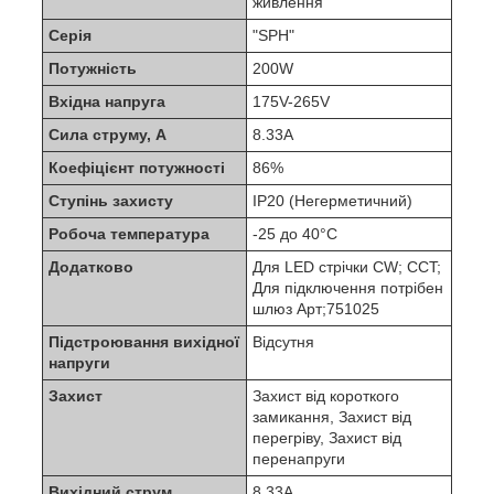
живлення
Серія
"SPH"
Потужність
200W
Вхідна напруга
175V-265V
Сила струму, А
8.33А
Коефіцієнт потужності
86%
Ступінь захисту
IP20 (Негерметичний)
Робоча температура
-25 до 40°С
Додатково
Для LED стрічки CW; CCT;
Для підключення потрібен
шлюз Арт;751025
Підстроювання вихідної
Відсутня
напруги
Захист
Захист від короткого
замикання, Захист від
перегріву, Захист від
перенапруги
Вихідний струм
8.33A