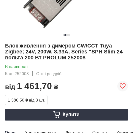
Блок живлення з димером СW\ССТ Tuya
Zigbee; 24V, 200W, 8.33А, Series "SPH Slim 24
вольта 200 Вт PROLUM 252008
В наявності
Код: 252008
Опт і роздріб
1 461,70
від
₴
1 386,50 ₴
від 3 шт.
Купити
Опис
Характеристики
Доставка
Оплата
Умови п