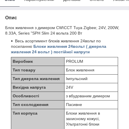
Опис
Блок живлення з димером СW\ССТ Tuya Zigbee; 24V, 200W,
8.33А, Series "SPH Slim 24 вольта 200 Вт
Весь асортимент блоків живлення 24вольт по
посиланню
Блоки живлення 24вольт ( джерела
живлення 24 вольт ) постійної напруги
Виробник
PROLUM
Тип товару
Блок живлення
Тип джерела живлення
Імпульсний
Вихідна напруга
24V
Особливості
з вбудованим димером
Тип охолодження
Пасивне
Тип корпуса
Блоки живлення в
захисному кожусі,
Ультратонкі блоки