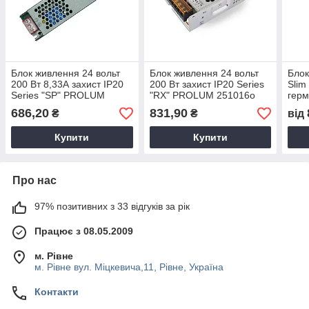
Блок живлення 24 вольт
Блок живлення 24 вольт
Бло
200 Вт 8,33А захист IP20
200 Вт захист IP20 Series
Slim
Series "SP" PROLUM
"RX" PROLUM 251016о
герм
252004о
WPS
686,20
831,90
₴
₴
від
Купити
Купити
Про нас
97% позитивних з 33 відгуків за рік
Працює з 08.05.2009
м. Рівне
м. Рівне вул. Міцкевича,11, Рівне, Україна
Контакти