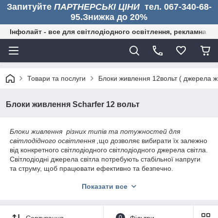
Запитуйте
ПАРТНЕРСЬКІ ЦІНИ
тел. 067-340-68-
95.Знижка до 20%
Інфолайт - все для світлодіодного освітлення, рекламна дія
Товари та послуги
Блоки живлення 12вольт ( джерела жи
Блоки живлення Scharfer 12 вольт
Блоки живлення різних типів та потужностей для
світлодідного освітлення ,
що дозволяє вибирати їх залежно
від конкретного світлодіодного світлодіодного джерела світла.
Світлодіодні джерела світла потребують стабільної напруги
та струму, щоб працювати ефективно та безпечно.
Блоки живлення 12вольт ( джерела живлення 12 вольт ) постійної
Показати все
напруги
Блоки живлення Scharfer 12 вольт
Блоки живлення SWPower 12 вольт
Сортування
0
Фільтри