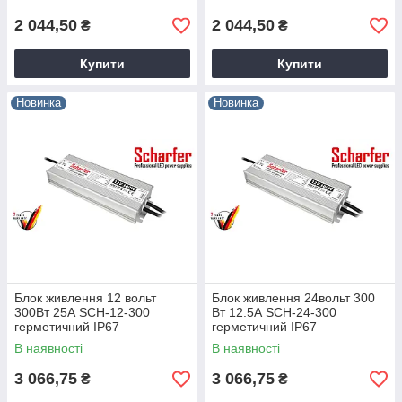
supplies Scharfer
supplies Scharfer
2 044,50
2 044,50
₴
₴
Купити
Купити
Новинка
Новинка
Блок живлення 12 вольт
Блок живлення 24вольт 300
300Вт 25А SCH-12-300
Вт 12.5А SCH-24-300
герметичний IP67
герметичний IP67
Professional LED power
Professional LED power
В наявності
В наявності
supplies Scharfer
supplies Scharfer
3 066,75
3 066,75
₴
₴