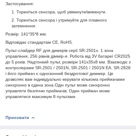
Застосування:
Торкніться сенсора, щоб увімкнути/вимкнути.
Торкніться сенсора і утримуйте для плавного
затемнення.
Розмір: 141*35*8 мм.
Відповідає стандартам CE, RoHS.
Пульт-слайдер RF для димерів серії SR-2501x. 1 зона
управління, 256 рівнів діммір-я. Робота від 3V батареї CR2025
до 5 років. Надтонкий пульт, розміри 141x35x8 мм. Взаємодіє з
контролерами SR-2501 / 2501N, SR-2501 / 2501N EA. SR-2828
і його приймач є однозонний бездротової диммер. Це
дозволяє вам індивідуально керувати кількома приймачами
синхронно в єдина зона.Одін пульт може синхронно
управляти безліччю приймачів; Один приймач може
управлятися максимум 8 пультами.
Приховати