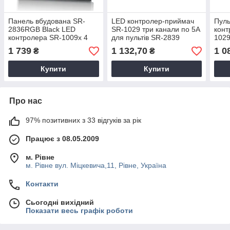
Панель вбудована SR-
LED контролер-приймач
Пул
2836RGB Black LED
SR-1029 три канали по 5А
конт
контролера SR-1009x 4
для пультів SR-2839
102
канала 1 зона
SUNRICHER 8115
119
1 739
1 132,70
1 0
₴
₴
SUNRICHER 10636
Купити
Купити
Про нас
97% позитивних з 33 відгуків за рік
Працює з 08.05.2009
м. Рівне
м. Рівне вул. Міцкевича,11, Рівне, Україна
Контакти
Сьогодні вихідний
Показати весь графік роботи