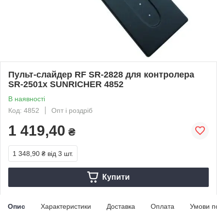
Пульт-слайдер RF SR-2828 для контролера
SR-2501x SUNRICHER 4852
В наявності
Код: 4852
Опт і роздріб
1 419,40
₴
1 348,90 ₴
від 3 шт.
Купити
Опис
Характеристики
Доставка
Оплата
Умови п