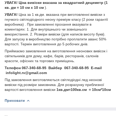
УВАГА! Ціна вивіски вказана за квадратний дециметр (1
кв. дм = 10 см х 10 см
).
УВАГА!
Ціна за 1 кв.дм. вказана при виготовленні вивіски з
гнучкого світлодіодного неону преміум класу (2 роки гарантії
виробника) . При замовленні прохання вказувати в
коментарях: 1. Для внутрішнього чи зовнішнього
використання. 2. Розміри вивіски (для написів висоту букв).
Для запуску в виробництво потрібно проплатити аванс 50%
вартості. Термін виготовлення до 5 робочих днів.
Приймаємо замовлення на виготовлення неонових вивісок і
світильників для дому, кафе, барів, ресторанів, салонів
красоти, офісних та торгових приміщень.
Телефон 067-340-68-95 Вайбер 067-340-68-95 E-mail
infolight.rv@gmail.com
Під замовлення виготовляються світлодіодні лед неонові
вивіски під розміри замовника. Для розрахунку приблизної
вартості виготовлення вивіски
1кв.дм=100кв.см = 10см*10см
Приховати