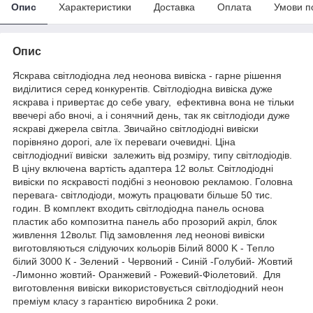
Опис
Характеристики
Доставка
Оплата
Умови п
Опис
Яскрава світлодіодна лед неонова вивіска - гарне рішення
виділитися серед конкурентів. Світлодіодна вивіска дуже
яскрава і привертає до себе увагу, ефективна вона не тільки
ввечері або вночі, а і сонячний день, так як світлодіоди дуже
яскраві джерела світла. Звичайно світлодіодні вивіски
порівняно дорогі, але їх переваги очевидні. Ціна
світлодіодниї вивіски залежить від розміру, типу світлодіодів.
В ціну включена вартість адаптера 12 вольт. Світлодіодні
вивіски по яскравості подібні з неоновою рекламою. Головна
перевага- світлодіоди, можуть працювати більше 50 тис.
годин. В комплект входить світлодіодна панель основа
пластик або композитна панель або прозорий акріл, блок
живлення 12вольт. Під замовлення лед неонові вивіски
виготовляються слідуючих кольорів Білий 8000 K - Тепло
білий 3000 К - Зелений - Червоний - Синій -Голубий- Жовтий
-Лимонно жовтий- Оранжевий - Рожевий-Фіолетовий. Для
виготовлення вивіски використовується світлодіодний неон
преміум класу з гарантією виробника 2 роки.