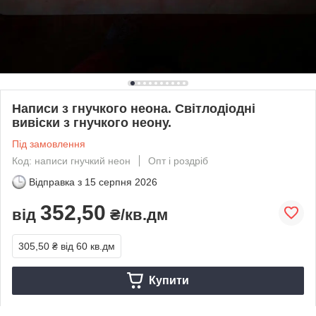
Написи з гнучкого неона. Світлодіодні
вивіски з гнучкого неону.
Під замовлення
Код: написи гнучкий неон
Опт і роздріб
Відправка з
15 серпня 2026
352,50
від
₴/кв.дм
305,50 ₴
від 60 кв.дм
Купити