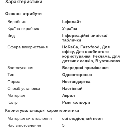
Характеристики
Основні атрибути
Виробник
Інфолайт
Країна виробник
Україна
Вид
Інформаційні вивіски/
таблички
Сфера використання
HoReCa, Fast-food, Для
офісу, Для особистого
користування, Реклама, Для
дитячих садків, В установах
Застосування
Всередині приміщення
Тип
Одностороння
Форма
Нестандартна
Спосіб установки
Настінний
Матеріал
Акрил
Колір
Різні кольори
Користувальницькі характеристики
Матеріал виготовлення
світлодіодний неон
Час виготовлення
5