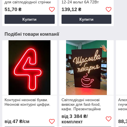
для світлодіодної стрічки
12-24 вольт 6A 72Вт
білий PROLUM 401001
PROLUM 401005
51,70
139,12
₴
₴
Купити
Купити
Подібні товари компанії
Контурні неонові букви.
Світлодіодні неонові
Алюм
Неонові контурні цифри.
вивіски для fast-food,
гнуч
кафе. Презентаційне
нео
обладнання для торгівлі.
PRO
3 384
від
₴/
47
88,
від
₴/см
комплект