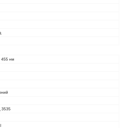
д
l 455 нм
рний
д 3535
l