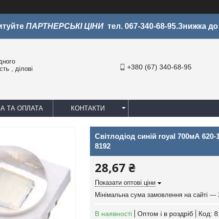
итуйте
ПАРТНЕРСЬКІ ЦІНИ
тел. 067-340-68-95.Знижка д
дного
+380 (67) 340-68-95
ть , ділові
А ТА ОПЛАТА
КОНТАКТИ
Світлодіод синій royal 700мА 62
8192
28,67 ₴
Показати оптові ціни
Мінімальна сума замовлення на сайті — 
В наявності
Оптом і в роздріб
Код:
8