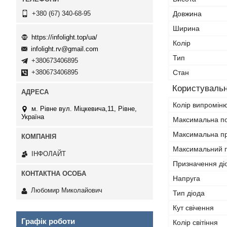
Довжина
+380 (67) 340-68-95
Ширина
https://infolight.top/ua/
Колір
infolight.rv@gmail.com
Тип
+380673406895
Стан
+380673406895
Користувальн
Колір випромін
м. Рівне вул. Міцкевича,11, Рівне,
Україна
Максимальна по
Максимальна п
Максимальний 
ІНФОЛАЙТ
Призначення ді
Напруга
Любомир Миколайович
Тип діода
Кут свічення
Графік роботи
Колір світіння