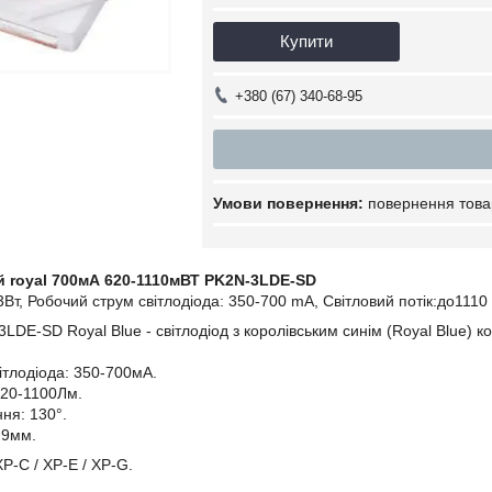
Купити
+380 (67) 340-68-95
повернення това
й royal 700мА 620-1110мВТ PK2N-3LDE-SD
 3Вт, Робочий струм світлодіода: 350-700 mA, Світловий потік:до111
LDE-SD Royal Blue - світлодіод з королівським синім (Royal Blue) ко
ітлодіода: 350-700мА.
620-1100Лм.
ня: 130°.
.9мм.
P-C / XP-E / XP-G.