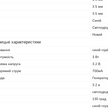
3.5 мм
3.5 мм
Синій
Світлодіо
Новий
ицькі характеристики
ювання
синій roja
тужність
3 Вт
ряма напруга
3.2 В
прямий струм
700мА
ода
Генерато
3.2 в
світлодіо
130 град.
синій roya