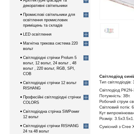
Архітектурні фасадні та
декоративні світильники
Промислові світильники для
освітлення промислових
приміщень та складів
LED освітлення
Магнітна трекова система 220
вольт
Світлодіодні стрічки Prolum 5
вольт, 12 вольт, 24 вольт , 48
вольт , 220 вольт, RGB, SPI,
COB
Світлодіод сині
Тип світлодіодів:
Світлодіодні стрічки 12 вольт
RISHANG
Світлодіод PK2N-3
Потужність: 3Вт.
Професійні світлодіодні стрічки
Робочий струм св
COLORS
Світловий потік: 
Світлодіодна стрічка SWPower
Кут випромінюван
12 вольт
Розмір: 3.5х3.5х1
Світлодіодні стрічки RISHANG
Сумісний з Cree X
24 та 48 вольт