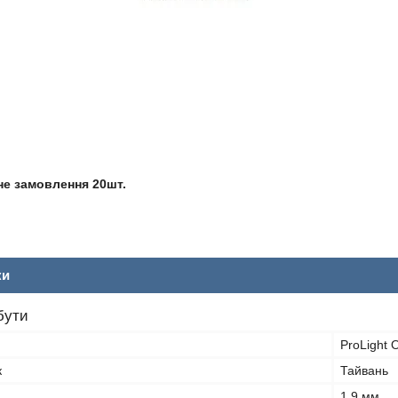
не замовлення 20шт.
ки
бути
ProLight 
к
Тайвань
1.9 мм