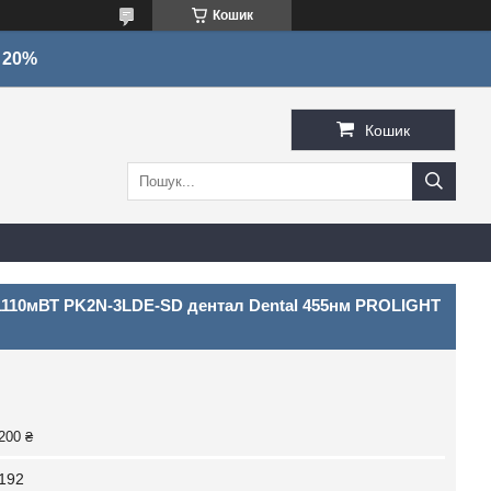
Кошик
о 20%
Кошик
0-1110мВТ PK2N-3LDE-SD дентал Dental 455нм PROLIGHT
200 ₴
192