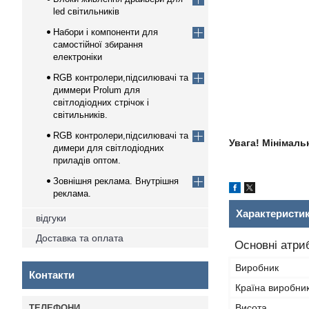
led світильників
Набори і компоненти для
самостійної збирання
електроніки
RGB контролери,підсилювачі та
диммери Prolum для
світлодіодних стрічок і
світильників.
RGB контролери,підсилювачі та
Увага! Мінімаль
димери для світлодіодних
приладів оптом.
Зовнішня реклама. Внутрішня
реклама.
Характеристи
відгуки
Доставка та оплата
Основні атри
Виробник
Контакти
Країна виробни
Висота