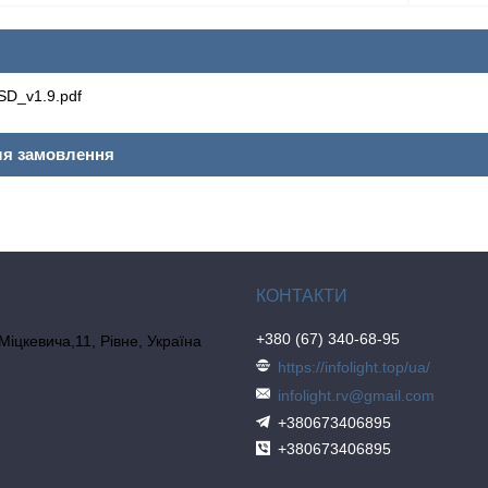
SD_v1.9.pdf
ля замовлення
+380 (67) 340-68-95
 Міцкевича,11, Рівне, Україна
https://infolight.top/ua/
infolight.rv@gmail.com
+380673406895
+380673406895