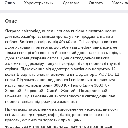
Опис
Характеристики
Доставка
Оплата
Умови п
Опис
Яскрава світлодіодна лед неонова вивіска з гнучкого неону
для кафе,кав’ярнь, мінікав'ярень, у якій продають напій з
собою. Вивіска розміром від 40х40 см. Світлодіодна вивіска
дуже яскрава і привертає до себе увагу, ефективна вона не
тільки ввечері або вночі, а й сонячний день, так як світлодіоди
дуже яскраві джерела світла. Ціна світлодіодної вивіски
залежить від розміру, типу світлодіодної лед неонової гнучкої
стрічки. Підключення від адаптера з вихідною напругою 12
вольт. В вартість вивіски включена ціна адаптера AC / DC 12
вольт. Під замовлення лед неонові вивіски виготовляються
наступних кольорів Білий 8000 K - Тепло білий 3000 К -
Зелений - Червоний - Синій - Жовтий - Помаранчевий -
Рожевий. Під замовлення виготовляються світлодіодні лед
неонові вивіски під розміри замовника.
Приймаємо замовлення на виготовлення неонових вивісок і
світильників для дому, кафе, барів, ресторанів, салонів
красоти, офісних та торгових приміщень.
Телефон 067-340-68-95 Вайбер 067-340-68-95 E-mail