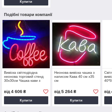
Купити
Подібні товари компанії
Вивіска світлодіодна
Неонова вивіска чашка з
Світ
неонова торговий стенд
написом Кава 40 см х35
виві
30х30см Чашка кави з
см
40*5
написом Coffee
дим
4 606
5 264
від
₴
від
₴
від
Купити
Купити