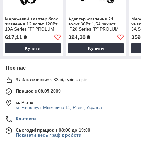
Мережевий адаптер блок
Адаптер живлення 24
Мере
живлення 12 вольт 120Вт
вольт 36Вт 1,5А захист
живл
10А Series "P" PROLUM
IP20 Series "Р" PROLUM
5А S
221007
252021
224
617,11
324,30
359
₴
₴
Купити
Купити
Про нас
97% позитивних з 33 відгуків за рік
Працює з 08.05.2009
м. Рівне
м. Рівне вул. Міцкевича,11, Рівне, Україна
Контакти
Сьогодні працює з 08:00 до 19:00
Показати весь графік роботи