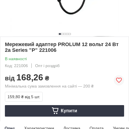
Мережевий адаптер PROLUM 12 вольт 24 Вт
2а Series "P" 221006
В наявності
Код: 221006
Опт і роздріб
168,26
від
₴
Мінімальна сума замовлення на сайті — 200 ₴
159,80 ₴
від 5 шт.
Купити
Опис
Характеристики
Доставка
Оплата
Умови п