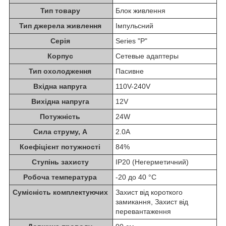
Тип товару
Блок живлення
Тип джерела живлення
Імпульсний
Серія
Series "P"
Корпус
Сетевые адаптеры
Тип охолодження
Пасивне
Вхідна напруга
110V-240V
Вихідна напруга
12V
Потужність
24W
Сила струму, А
2.0А
Коефіцієнт потужності
84%
Ступінь захисту
IP20 (Негерметичний)
Робоча температура
-20 до 40 °C
Сумісність комплектуючих
Захист від короткого
замикання, Захист від
перевантаження