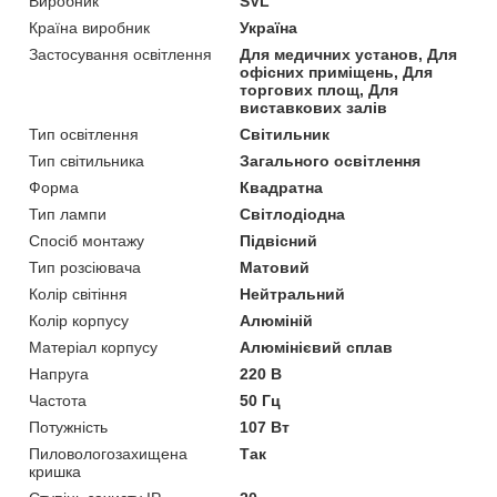
Виробник
SVL
Країна виробник
Україна
Застосування освітлення
Для медичних установ, Для
офісних приміщень, Для
торгових площ, Для
виставкових залів
Тип освітлення
Світильник
Тип світильника
Загального освітлення
Форма
Квадратна
Тип лампи
Світлодіодна
Спосіб монтажу
Підвісний
Тип розсіювача
Матовий
Колір світіння
Нейтральний
Колір корпусу
Алюміній
Матеріал корпусу
Алюмінієвий сплав
Напруга
220 В
Частота
50 Гц
Потужність
107 Вт
Пиловологозахищена
Так
кришка