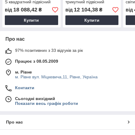
S квадратний підвісний
трикутний підвісний
світ
накладний довжина грані
накладний довжина грані
S 29
18 088,42
12 104,38
від
₴
від
₴
від
900 мм 17801оф
600 мм 17060оф
накл
100
Купити
Купити
Про нас
97% позитивних з 33 відгуків за рік
Працює з 08.05.2009
м. Рівне
м. Рівне вул. Міцкевича,11, Рівне, Україна
Контакти
Сьогодні вихідний
Показати весь графік роботи
Про нас