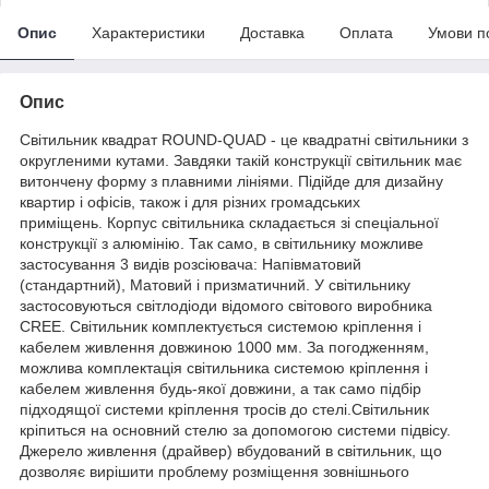
Опис
Характеристики
Доставка
Оплата
Умови п
Опис
Світильник квадрат ROUND-QUAD - це квадратні світильники з
округленими кутами. Завдяки такій конструкції світильник має
витончену форму з плавними лініями. Підійде для дизайну
квартир і офісів, також і для різних громадських
приміщень. Корпус світильника складається зі спеціальної
конструкції з алюмінію. Так само, в світильнику можливе
застосування 3 видів розсіювача: Напівматовий
(стандартний), Матовий і призматичний. У світильнику
застосовуються світлодіоди відомого світового виробника
CREE. Світильник комплектується системою кріплення і
кабелем живлення довжиною 1000 мм. За погодженням,
можлива комплектація світильника системою кріплення і
кабелем живлення будь-якої довжини, а так само підбір
підходящої системи кріплення тросів до стелі.Світильник
кріпиться на основний стелю за допомогою системи підвісу.
Джерело живлення (драйвер) вбудований в світильник, що
дозволяє вирішити проблему розміщення зовнішнього