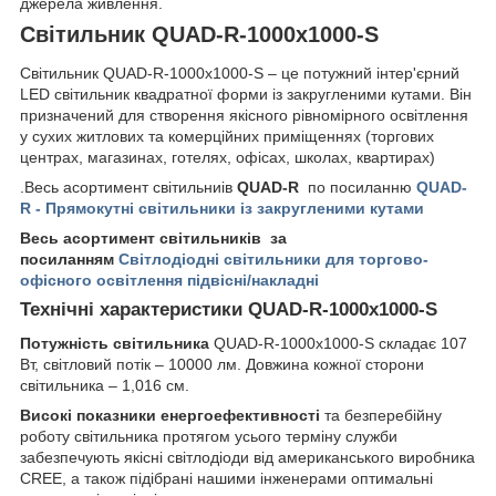
джерела живлення.
Світильник QUAD-R-1000x1000-S
Світильник QUAD-R-1000x1000-S – це потужний інтер'єрний
LED світильник квадратної форми із закругленими кутами. Він
призначений для створення якісного рівномірного освітлення
у сухих житлових та комерційних приміщеннях (торгових
центрах, магазинах, готелях, офісах, школах, квартирах)
.Весь асортимент світильниів
QUAD-R
по посиланню
QUAD-
R - Прямокутні світильники із закругленими кутами
Весь асортимент світильників за
посиланням
Світлодіодні світильники для торгово-
офісного освітлення підвісні/накладні
Технічні характеристики QUAD-R-1000x1000-S
Потужність світильника
QUAD-R-1000x1000-S складає 107
Вт, світловий потік – 10000 лм. Довжина кожної сторони
світильника – 1,016 см.
Високі показники енергоефективності
та безперебійну
роботу світильника протягом усього терміну служби
забезпечують якісні світлодіоди від американського виробника
CREE, а також підібрані нашими інженерами оптимальні