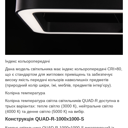
Індекс кольоропередачі
Дана модель світильника має індекс кольоропередачі CRI>80,
що є стандартом для житлових приміщень та забезпечує
високу якість передачі кольорів навколишніх предметів
(природний колір шкіри, їжі, меблів, предметів інтер'єру).
Колірна температура
Колірна температура світла світильників QUAD-R доступна в
трьох варіантах: тепле світло (3000 К), нейтральне світло
(4000 К) та денне світло (5000 К) на вибір.
Конструкція QUAD-R-1000x1000-S
Корпус світильника QUAD-R-1000x1000-S виготовлений із