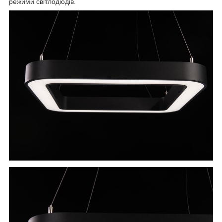
режими світлодіодів.