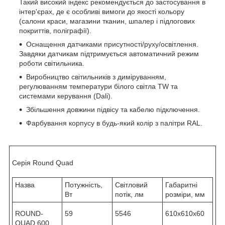
Такий високий індекс рекомендується до застосування в
інтер'єрах, де є особливі вимоги до якості кольору
(салони краси, магазини тканин, шпалер і підлогових
покриттів, поліграфії).
Оснащення датчиками присутності/руху/освітлення.
Завдяки датчикам підтримується автоматичний режим
роботи світильника.
Виробництво світильників з диміруванням,
регулюванням температури білого світла TW та
системами керування (Dali).
Збільшення довжини підвісу та кабелю підключення.
Фарбування корпусу в будь-який колір з палітри RAL.
Серія Round Quad
Назва
Потужність,
Світловий
Габаритні
Вт
потік, лм
розміри, мм
ROUND-
59
5546
610х610х60
QUAD 600