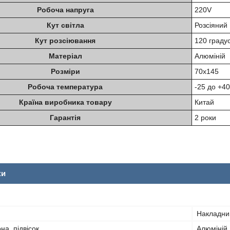
Робоча напруга
220V
Кут світла
Розсіяний
Кут розсіювання
120 градус
Матеріал
Алюміній
Розміри
70х145
Робоча температура
-25 до +40
Країна виробника товару
Китай
Гарантія
2 роки
ки
Накладни
а, підвісок
Алюміній