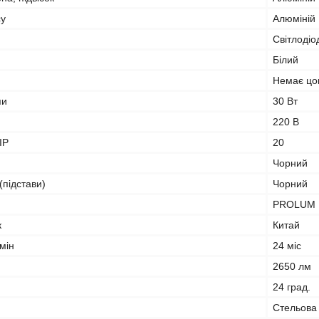
су
Алюміній
Світлодіо
Білий
Немає цо
пи
30 Вт
220 В
IP
20
Чорний
(підстави)
Чорний
PROLUM
к
Китай
мін
24 міс
2650 лм
24 град.
Стельова