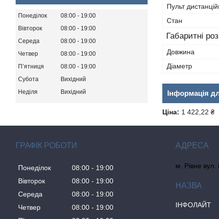
Пульт дистанцій
Понеділок
08:00
19:00
Стан
Вівторок
08:00
19:00
Габаритні ро
Середа
08:00
19:00
Довжина
Четвер
08:00
19:00
Діаметр
Пʼятниця
08:00
19:00
Субота
Вихідний
Неділя
Вихідний
Інформація д
Ціна:
1 422,22 ₴
ГРАФІК РОБОТИ
м. Рівне вул.
Понеділок
08:00
19:00
Вівторок
08:00
19:00
Середа
08:00
19:00
ІНФОЛАЙТ
Четвер
08:00
19:00