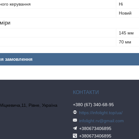
ного керування
Ні
Новий
зміри
145 мм
70 мм
ля замовлення
+380 (67) 340-68-95
 Міцкевича,11, Рівне, Україна
https://infolight.top/ua/
infolight.rv@gmail.com
+380673406895
+380673406895