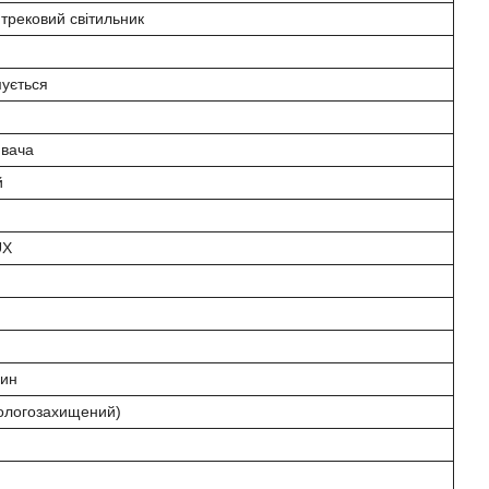
 трековий світильник
мується
ювача
й
UX
дин
вологозахищений)