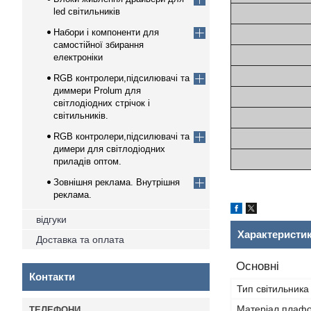
led світильників
Набори і компоненти для
самостійної збирання
електроніки
RGB контролери,підсилювачі та
диммери Prolum для
світлодіодних стрічок і
світильників.
RGB контролери,підсилювачі та
димери для світлодіодних
приладів оптом.
Зовнішня реклама. Внутрішня
реклама.
відгуки
Характеристи
Доставка та оплата
Основні
Контакти
Тип світильника
Матеріал плафон