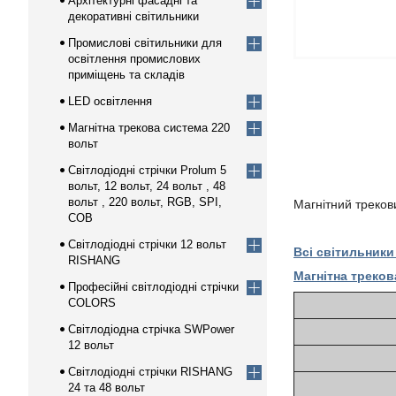
Архітектурні фасадні та
декоративні світильники
Промислові світильники для
освітлення промислових
приміщень та складів
LED освітлення
Магнітна трекова система 220
вольт
Світлодіодні стрічки Prolum 5
вольт, 12 вольт, 24 вольт , 48
вольт , 220 вольт, RGB, SPI,
Магнітний треков
COB
Світлодіодні стрічки 12 вольт
Всі світильники
RISHANG
Магнітна треков
Професійні світлодіодні стрічки
COLORS
Світлодіодна стрічка SWPower
12 вольт
Світлодіодні стрічки RISHANG
24 та 48 вольт