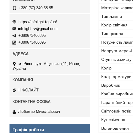
Матеріал карка
+380 (67) 340-68-95
Тип лампи
https://infolight.top/ua/
Колір світіння
infolight.rv@gmail.com
Тип цоколя
+380673406895
Потужність лам
+380673406895
Напруга мережі
Ступінь захисту 
м. Рівне вул. Міцкевича,11, Рівне,
Колір
Україна
Колір арматури 
Виробник
ІНФОЛАЙТ
Країна виробни
Гарантійний тер
Світловий потік
Любомир Миколайович
Кут свічення
Встановлення
Графік роботи