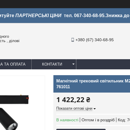
итуйте
ПАРТНЕРСЬКІ ЦІНИ
тел. 067-340-68-95.Знижка д
дного
+380 (67) 340-68-95
ть , ділові
А ТА ОПЛАТА
КОНТАКТИ
Магнітний трековий світильник M25
761011
1 422,22 ₴
Показати оптові ціни
В наявності
Оптом і в роздріб
Код:
7