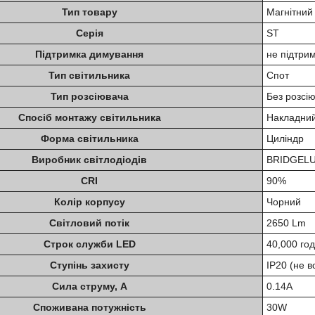
Тип товару
Магнітний
Серія
ST
Підтримка димування
не підтри
Тип світильника
Спот
Тип розсіювача
Без розсі
Спосіб монтажу світильника
Накладни
Форма світильника
Циліндр
Виробник світлодіодів
BRIDGEL
CRI
90%
Колір корпусу
Чорний
Світловий потік
2650 Lm
Строк служби LED
40,000 го
Ступінь захисту
IP20 (не 
Сила струму, А
0.14А
Споживана потужність
30W