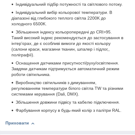
Індивідуальний підбір потужності та світлового потоку.
Індивідуальний вибір кольорової температури. В
діапазоні від глибокого теплого світла 2200K до
холодного 6500K.
Збільшення індексу кольоропередачі до CRI>95.
Такий високий індекс рекомендується до застосування в
інтер'єрах, де є особливі вимоги до якості кольору
(салони краси, магазини тканин, шпалер і підлог,,
поліграфії).
Оснащення датчиками присутності/руху/освітлення.
Завдяки датчикам підтримується автоматичний режим
роботи світильника.
Виробництво світильників з димуванням,
регулюванням температури білого світла TW та різними
системами керування (Dali, DMX).
Збільшення довжини підвісу та кабелю підключення.
Фарбування корпусу в будь-який колір з палітри RAL.
Приховати