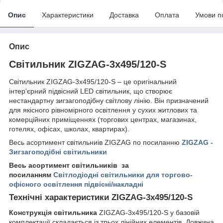
Опис
Характеристики
Доставка
Оплата
Умови п
Опис
Світильник ZIGZAG-3x495/120-S
Світильник ZIGZAG-3x495/120-S – це оригінальний
інтер'єрний підвісний LED світильник, що створює
нестандартну зигзагоподібну світлову лінію. Він призначений
для якісного рівномірного освітлення у сухих житлових та
комерційних приміщеннях (торгових центрах, магазинах,
готелях, офісах, школах, квартирах).
Весь асортимент світильниів ZIGZAG по посиланню
ZIGZAG -
Зигзагоподібні світильники
Весь асортимент світильників за
посиланням
Світлодіодні світильники для торгово-
офісного освітлення підвісні/накладні
Технічні характеристики ZIGZAG-3x495/120-S
Конструкція світильника
ZIGZAG-3x495/120-S у базовій
комплектації складається із трьох лінійних елементів. Довжина