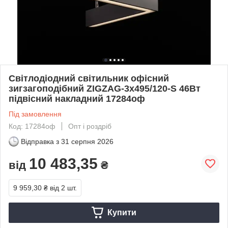
Світлодіодний світильник офісний
зигзагоподібний ZIGZAG-3x495/120-S 46Вт
підвісний накладний 17284оф
Під замовлення
Код: 17284оф
Опт і роздріб
Відправка з
31 серпня 2026
10 483,35
від
₴
9 959,30 ₴
від 2 шт.
Купити