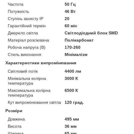
Частота
50 Гц
Потужність
46 Вт
Ступінь захисту IP
20
Гарантійний термін
60 міс
Джерело світла
Світлодіодний блок SMD
Матеріал розсіювача
Полікарбонат
Робоча напруга (В)
170-260
Стиль виконання
Мінімалізм
Характеристики випромінювання
Світловий потік
4400 лм
Мінімальна колірна
3000 К
температура
Максимальна колірна
6500 К
температура
Кут випромінювання світла
120 град.
Розміри
Довжина
495 мм
Висота
36 мм
Ширина
65 мм