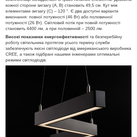
кожної сторони зигзагу (А, В) становить 49,5 см. Кут між
елементами зигзагу (С) – 120 °. Є два доступні варіанти
виконання: повної потужності (46 Вт) або половинної
потужності (26 Вт). Світловий потік при повній потужності
становить 4400 лм, а при половинній – 2500 лм.
Високі показники енергоефективності
та безперебійну
роботу світильника протягом усього терміну служби
забезпечують якісні світлодіоди від американського виробника
CREE, а також підібрані нашими інженерами оптимальні
режими світлодіодів.