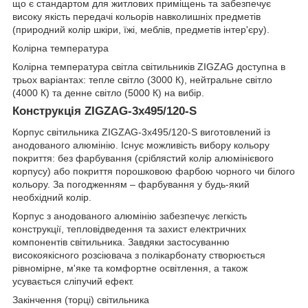
що є стандартом для житлових приміщень та забезпечує
високу якість передачі кольорів навколишніх предметів
(природний колір шкіри, їжі, меблів, предметів інтер'єру).
Колірна температура
Колірна температура світла світильників ZIGZAG доступна в
трьох варіантах: тепле світло (3000 К), нейтральне світло
(4000 К) та денне світло (5000 К) на вибір.
Конструкція ZIGZAG-3x495/120-S
Корпус світильника ZIGZAG-3x495/120-S виготовлений із
анодованого алюмінію. Існує можливість вибору кольору
покриття: без фарбування (сріблястий колір алюмінієвого
корпусу) або покриття порошковою фарбою чорного чи білого
кольору. За погодженням – фарбування у будь-який
необхідний колір.
Корпус з анодованого алюмінію забезпечує легкість
конструкції, тепловідведення та захист електричних
компонентів світильника. Завдяки застосуванню
високоякісного розсіювача з полікарбонату створюється
рівномірне, м'яке та комфортне освітлення, а також
усувається сліпучий ефект.
Закінчення (торці) світильника