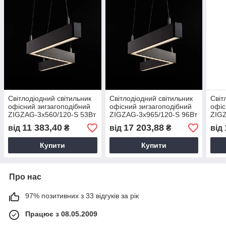
Світлодіодний світильник
Світлодіодний світильник
Світ
офісний зигзагоподібний
офісний зигзагоподібний
офіс
ZIGZAG-3x560/120-S 53Вт
ZIGZAG-3x965/120-S 96Вт
ZIG
підвісний накладний
підвісний накладний
99Вт
11 383,40
17 203,88
від
₴
від
₴
від
18684оф
18685оф
186
Купити
Купити
Про нас
97% позитивних з 33 відгуків за рік
Працює з 08.05.2009