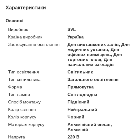
Характеристики
Основні
Виробник
SVL
Країна виробник
Україна
Застосування освітлення
Для виставкових залів, Для
медичних установ, Для
офісних приміщень, Для
торгових площ, Для
навчальних закладів
Тип освітлення
Світильник
Тип світильника
Загального освітлення
Форма
Прямокутна
Тип лампи
Світлодіодна
Спосіб монтажу
Підвісний
Колір світіння
Нейтральний
Колір корпусу
Чорний
Матеріал корпусу
Алюмінієвий сплав,
Алюміній
Напруга
220 В