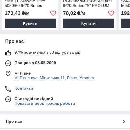
SMART 24вольт 15Вт
RGB 5вольт 15Вт 5050\60
SMAR
5050\60 IP20 Series
IP20 Series "S" PROLUM
5050
"SMART" RGB (Pixel Full
311002о
"SMA
173,43
78,02
192
₴/м
₴/м
Color) PROLUM 350018о
Col
Купити
Купити
Про нас
97% позитивних з 33 відгуків за рік
Працює з 08.05.2009
м. Рівне
м. Рівне вул. Міцкевича,11, Рівне, Україна
Контакти
Сьогодні вихідний
Показати весь графік роботи
Про нас