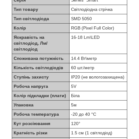
Серія
Series "Smart"
Тип товару
Світлодіодна стрічка
Тип світлодіода
SMD 5050
Колір
RGB (Pixel Full Color)
Яскравість на
16-18 Lm\LED
світлодіод, Лм/
світлодіод
Споживана потужність
14.4 Вт\метр
Кількість світлодіодів
60 шт./метр
Ступінь захисту
IP20 (не вологозахищена)
Робоча напруга
5V
Колір підкладки (плати)
Біла
Упаковка
5м
Робоча температура
-20 до 40 °C
Кут розсіювання
120°
Кратність різки
1.5 см (1 світлодіод)