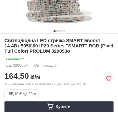
Світлодіодна LED стрічка SMART 5вольт
14.4Вт 5050\60 IP20 Series "SMART" RGB (Pixel
Full Color) PROLUM 320053о
В наявності
Код: 320053+
Опт і роздріб
164,50
₴/м
Мінімальна сума замовлення на сайті — 200 ₴
155,10 ₴
від 20 м
Купити