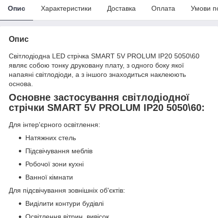
Опис
Характеристики
Доставка
Оплата
Умови п
Опис
Світлодіодна LED стрічка SMART 5V PROLUM IP20 5050\60
являє собою тонку друковану плату, з одного боку якої
напаяні світлодіоди, а з іншого знаходиться наклеюють
основа.
Основне застосування світлодіодної
стрічки SMART 5V PROLUM IP20 5050\60:
Для інтер'єрного освітлення:
Натяжних стель
Підсвічування меблів
Робочої зони кухні
Ванної кімнати
Для підсвічування зовнішніх об'єктів:
Виділити контури будівлі
Освітлення вітрин, вивісок