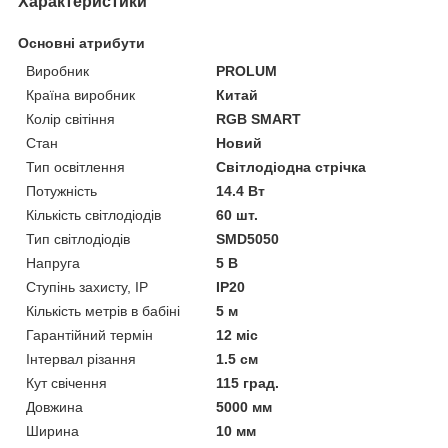
Характеристики
Основні атрибути
Виробник
PROLUM
Країна виробник
Китай
Колір світіння
RGB SMART
Стан
Новий
Тип освітлення
Світлодіодна стрічка
Потужність
14.4 Вт
Кількість світлодіодів
60 шт.
Тип світлодіодів
SMD5050
Напруга
5 В
Ступінь захисту, IP
IP20
Кількість метрів в бабіні
5 м
Гарантійний термін
12 міс
Інтервал різання
1.5 см
Кут свічення
115 град.
Довжина
5000 мм
Ширина
10 мм