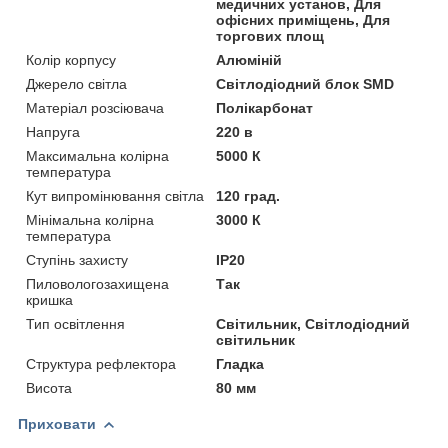
медичних установ, Для
офісних приміщень, Для
торгових площ
Колір корпусу
Алюміній
Джерело світла
Світлодіодний блок SMD
Матеріал розсіювача
Полікарбонат
Напруга
220 в
Максимальна колірна
5000 К
температура
Кут випромінювання світла
120 град.
Мінімальна колірна
3000 К
температура
Ступінь захисту
IP20
Пиловологозахищена
Так
кришка
Тип освітлення
Світильник, Світлодіодний
світильник
Структура рефлектора
Гладка
Висота
80 мм
Приховати