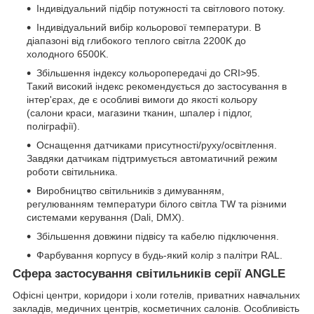
Індивідуальний підбір потужності та світлового потоку.
Індивідуальний вибір кольорової температури. В
діапазоні від глибокого теплого світла 2200K до
холодного 6500K.
Збільшення індексу кольоропередачі до CRI>95.
Такий високий індекс рекомендується до застосування в
інтер'єрах, де є особливі вимоги до якості кольору
(салони краси, магазини тканин, шпалер і підлог,
поліграфії).
Оснащення датчиками присутності/руху/освітлення.
Завдяки датчикам підтримується автоматичний режим
роботи світильника.
Виробництво світильників з димуванням,
регулюванням температури білого світла TW та різними
системами керування (Dali, DMX).
Збільшення довжини підвісу та кабелю підключення.
Фарбування корпусу в будь-який колір з палітри RAL.
Сфера застосування світильників серії ANGLE
Офісні центри, коридори і холи готелів, приватних навчальних
закладів, медичних центрів, косметичних салонів. Особливість