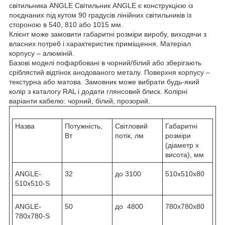
світильника ANGLE Світильник ANGLE є конструкцією із
поєднаних під кутом 90 градусів лінійних світильників із
стороною в 540, 810 або 1015 мм.
Клієнт може замовити габаритні розміри виробу, виходячи з
власних потреб і характеристик приміщення. Матеріал
корпусу – алюміній.
Базові моделі пофарбовані в чорний/білий або зберігають
сріблястий відтінок анодованого металу. Поверхня корпусу –
текстурна або матова. Замовник може вибрати будь-який
колір з каталогу RAL і додати глянсовий блиск. Колірні
варіанти кабелю: чорний, білий, прозорий.
Назва
Потужність,
Світловий
Габаритні
Вт
потік, лм
розміри
(діаметр х
висота), мм
ANGLE-
32
до 3100
510х510х80
510x510-S
ANGLE-
50
до 4800
780х780х80
780x780-S