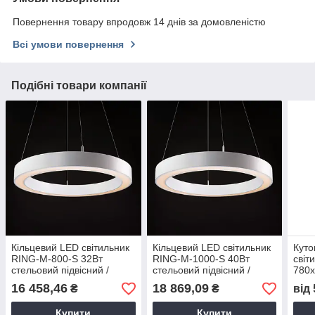
Повернення товару впродовж 14 днів за домовленістю
Всі умови повернення
Подібні товари компанії
Кільцевий LED світильник
Кільцевий LED світильник
Куто
RING-M-800-S 32Вт
RING-M-1000-S 40Вт
світ
стельовий підвісний /
стельовий підвісний /
780x
накладний з товщиною
накладний з товщиною
накл
16 458,46
18 869,09
₴
₴
від
профілю 60мм 16797о
профілю 60мм 16798о
780
Купити
Купити