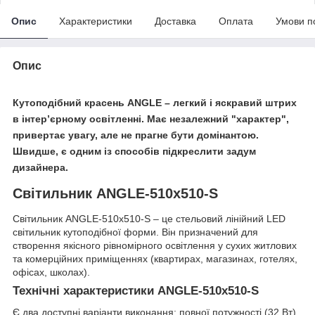
Опис
Характеристики
Доставка
Оплата
Умови п
Опис
Кутоподібний красень ANGLE – легкий і яскравий штрих
в інтер’єрному освітленні. Має незалежний "характер",
привертає увагу, але не прагне бути домінантою.
Швидше, є одним із способів підкреслити задум
дизайнера.
Світильник ANGLE-510x510-S
Світильник ANGLE-510x510-S – це стельовий лінійний LED
світильник кутоподібної форми. Він призначений для
створення якісного рівномірного освітлення у сухих житлових
та комерційних приміщеннях (квартирах, магазинах, готелях,
офісах, школах).
Технічні характеристики ANGLE-510x510-S
Є два доступні варіанти виконання: повної потужності (32 Вт)