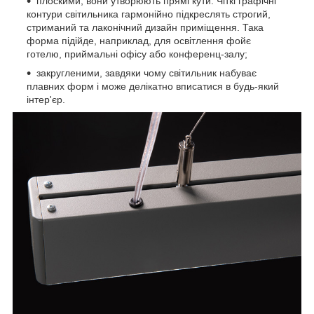
плоскими, вони утворюють прямі кути. Чіткі графічні
контури світильника гармонійно підкреслять строгий,
стриманий та лаконічний дизайн приміщення. Така
форма підійде, наприклад, для освітлення фойє
готелю, приймальні офісу або конференц-залу;
закругленими, завдяки чому світильник набуває
плавних форм і може делікатно вписатися в будь-який
інтер'єр.