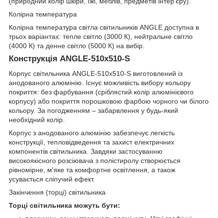
(природний колір шкіри, їжі, меблів, предметів інтер'єру).
Колірна температура
Колірна температура світла світильників ANGLE доступна в
трьох варіантах: тепле світло (3000 К), нейтральне світло
(4000 К) та денне світло (5000 К) на вибір.
Конструкція ANGLE-510x510-S
Корпус світильника ANGLE-510x510-S виготовлений із
анодованого алюмінію. Існує можливість вибору кольору
покриття: без фарбування (сріблястий колір алюмінієвого
корпусу) або покриття порошковою фарбою чорного чи білого
кольору. За погодженням – забарвлення у будь-який
необхідний колір.
Корпус з анодованого алюмінію забезпечує легкість
конструкції, тепловідведення та захист електричних
компонентів світильника. Завдяки застосуванню
високоякісного розсіювача з полістиролу створюється
рівномірне, м'яке та комфортне освітлення, а також
усувається сліпучий ефект.
Закінчення (торці) світильника
Торці світильника можуть бути: