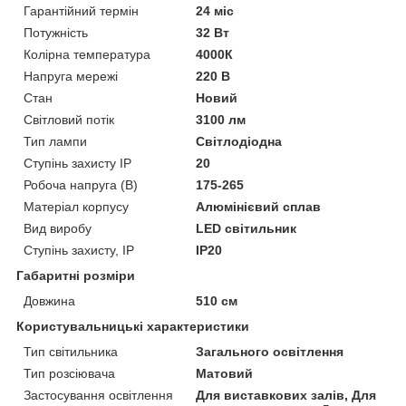
Гарантійний термін
24 міс
Потужність
32 Вт
Колірна температура
4000К
Напруга мережі
220 В
Стан
Новий
Світловий потік
3100 лм
Тип лампи
Світлодіодна
Ступінь захисту IP
20
Робоча напруга (В)
175-265
Матеріал корпусу
Алюмінієвий сплав
Вид виробу
LED світильник
Ступінь захисту, IP
IP20
Габаритні розміри
Довжина
510 см
Користувальницькі характеристики
Тип світильника
Загального освітлення
Тип розсіювача
Матовий
Застосування освітлення
Для виставкових залів, Для