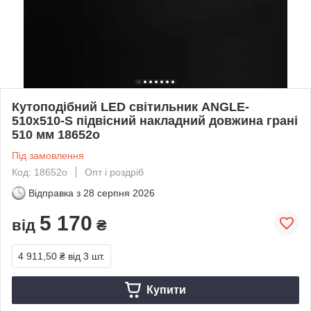
Кутоподібний LED світильник ANGLE-
510x510-S підвісний накладний довжина грані
510 мм 18652о
Під замовлення
Код: 18652о
Опт і роздріб
Відправка з
28 серпня 2026
5 170
від
₴
4 911,50 ₴
від 3 шт.
Купити