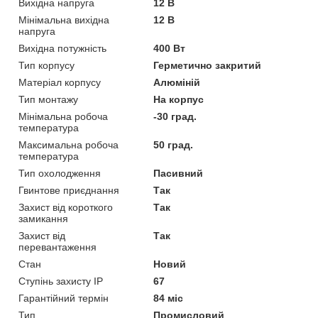
Вихідна напруга
12 В
Мінімальна вихідна
12 В
напруга
Вихідна потужність
400 Вт
Тип корпусу
Герметично закритий
Матеріал корпусу
Алюміній
Тип монтажу
На корпус
Мінімальна робоча
-30 град.
температура
Максимальна робоча
50 град.
температура
Тип охолодження
Пасивний
Гвинтове приєднання
Так
Захист від короткого
Так
замикання
Захист від
Так
перевантаження
Стан
Новий
Ступінь захисту IP
67
Гарантійний термін
84 міс
Тип
Промисловий