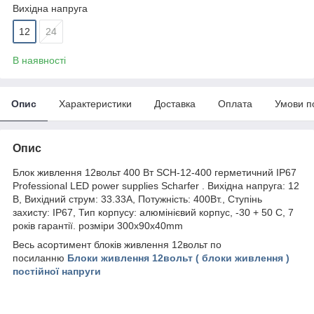
Вихідна напруга
12
24
В наявності
Опис
Характеристики
Доставка
Оплата
Умови п
Опис
Блок живлення 12вольт 400 Вт SCH-12-400 герметичний IP67
Professional LED power supplies Scharfer . Вихідна напруга: 12
В, Вихідний струм: 33.33А, Потужність: 400Вт., Ступінь
захисту: IP67, Тип корпусу: алюмінієвий корпус, -30 + 50 C, 7
років гарантії. розміри 300х90х40mm
Весь асортимент блоків живлення 12вольт по
посиланню
Блоки живлення 12вольт ( блоки живлення )
постійної напруги