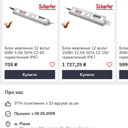
Блок живлення 12 вольт
Блок живлення 12 вольт
Блок
60Вт 5,0А SCH-12-60
150Вт 12,5А SCH-12-150
45Вт
герметичний IP67
герметичний IP67
герм
Professional LED power
Professional LED power
Prof
705
1 727,25
599
₴
₴
supplies Scharfer
supplies Scharfer
supp
Купити
Купити
Про нас
97% позитивних з 33 відгуків за рік
Працює з 08.05.2009
м. Рівне