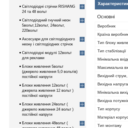
Характеристи
Світлодіодні стрічки RISHANG
24 та 48 вольт
Основні
Світлодіодний гнучкий неон
5вольт,12вольт, 24вольт,
Виробник
220вольт
Країна виробни
Аксесуари для світлодіодного
Тип блоку живл
неону і світлодіодних стрічок
Тип стабілізації
Світлодіодні модулі 12вольт
для реклами
Мінімальна вхід
Блоки живлення 5вольт
Максимальна вх
(джерело живлення 5,0 вольтів)
Вихідний струм,
постійної напруги
Вихідна напруга
Блоки живлення 12вольт (
джерела живлення 12 вольт )
Мінімальна вихі
постійної напруги
Вихідна потужні
Блоки живлення 24вольт (
Тип корпусу
джерело живлення 24 вольт )
постійної напруги
Матеріал корпу
Блоки живлення 48вольт (
Тип монтажу