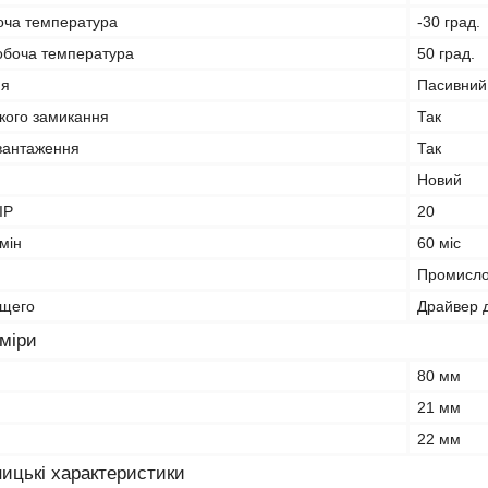
оча температура
-30 град.
обоча температура
50 град.
ня
Пасивний
ткого замикання
Так
евантаження
Так
Новий
IP
20
мін
60 міс
Промисл
ющего
Драйвер д
зміри
80 мм
21 мм
22 мм
ицькі характеристики