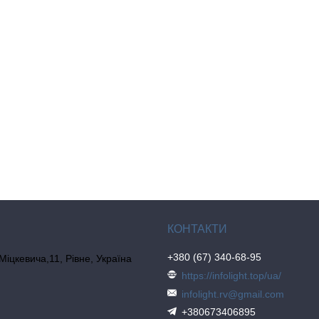
+380 (67) 340-68-95
 Міцкевича,11, Рівне, Україна
https://infolight.top/ua/
infolight.rv@gmail.com
+380673406895