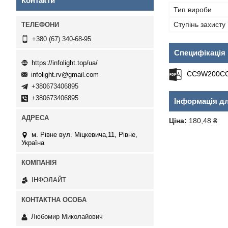
Контакти
Тип вироби
Ступінь захисту
+380 (67) 340-68-95
Специфікація
https://infolight.top/ua/
CC9W200CG
infolight.rv@gmail.com
+380673406895
+380673406895
Інформація д
Ціна:
180,48 ₴
м. Рівне вул. Міцкевича,11, Рівне,
Україна
ІНФОЛАЙТ
Любомир Миколайович