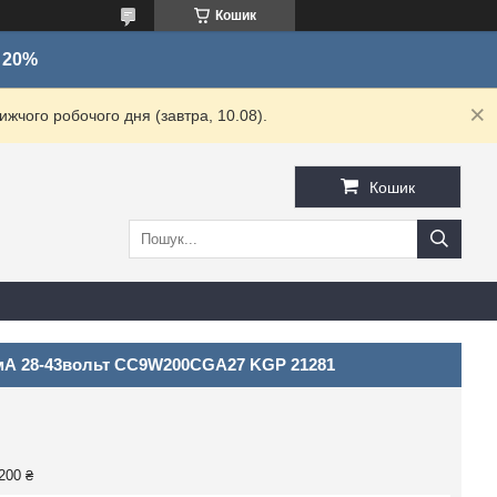
Кошик
о 20%
жчого робочого дня (завтра, 10.08).
Кошик
0мА 28-43вольт CC9W200CGA27 KGP 21281
200 ₴