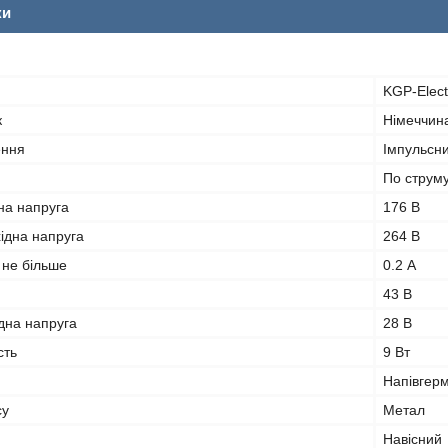
ки
KGP-Elect
к
Німеччин
ення
Імпульсн
По струм
на напруга
176 В
ідна напруга
264 В
 не більше
0.2 А
43 В
дна напруга
28 В
сть
9 Вт
Напівгер
су
Метал
Навісний