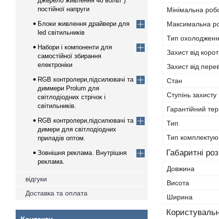
джерело живлення 48 вольт )
постійної напруги
Мінімальна роб
Блоки живлення драйвери для
Максимальна р
led світильників
Тип охолоджен
Набори і компоненти для
Захист від коро
самостійної збирання
електроніки
Захист від пер
RGB контролери,підсилювачі та
Стан
диммери Prolum для
Ступінь захисту 
світлодіодних стрічок і
світильників.
Гарантійний тер
RGB контролери,підсилювачі та
Тип
димери для світлодіодних
Тип комплекту
приладів оптом.
Габаритні ро
Зовнішня реклама. Внутрішня
реклама.
Довжина
відгуки
Висота
Доставка та оплата
Ширина
Користувальн