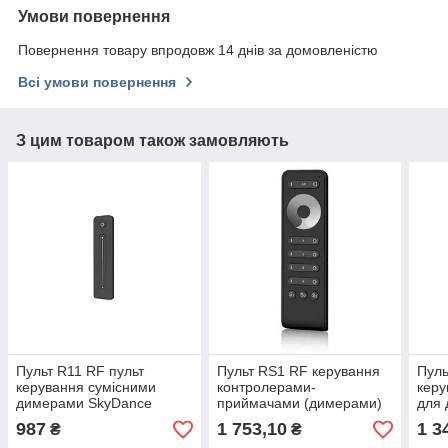
Умови повернення
Повернення товару впродовж 14 днів за домовленістю
Всі умови повернення
З цим товаром також замовляють
Пульт R11 RF пульт
Пульт RS1 RF керування
Пуль
керування сумісними
контролерами-
керу
димерами SkyDance
приймачами (димерами)
для
21705
серії V1-K, V1-C 4зони
моно
987
1 753,10
1 3
₴
₴
SkyDance19935
1зон