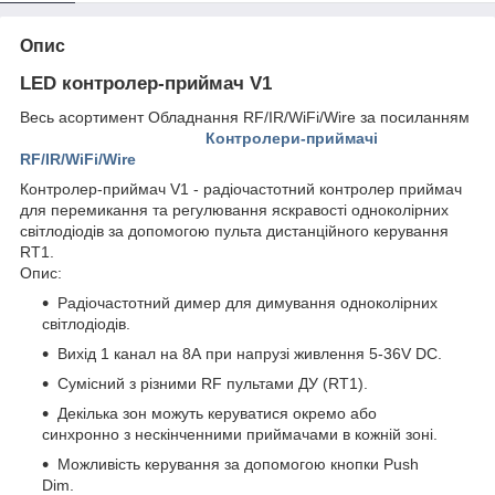
Опис
LED контролер-приймач V1
Весь асортимент Обладнання RF/IR/WiFi/Wire за посиланням
Контролери-приймачі
RF/IR/WiFi/Wire
Контролер-приймач V1 - радіочастотний контролер приймач
для перемикання та регулювання яскравості одноколірних
світлодіодів за допомогою пульта дистанційного керування
RT1.
Опис:
Радіочастотний димер для димування одноколірних
світлодіодів.
Вихід 1 канал на 8А при напрузі живлення 5-36V DC.
Сумісний з різними RF пультами ДУ (RT1).
Декілька зон можуть керуватися окремо або
синхронно з нескінченними приймачами в кожній зоні.
Можливість керування за допомогою кнопки Push
Dim.