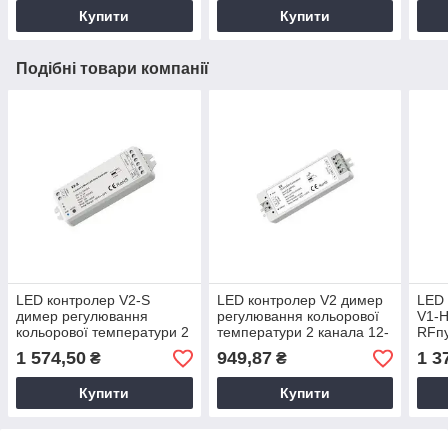
Купити
Купити
Подібні товари компанії
LED контролер V2-S
LED контролер V2 димер
LED
димер регулювання
регулювання кольорової
V1-H
кольорової температури 2
температури 2 канала 12-
RFпу
канала 12-48В по 5А
24В по 5А SkyDance
Push
1 574,50
949,87
1 3
₴
₴
SkyDance 20989
20450
по 8
Купити
Купити