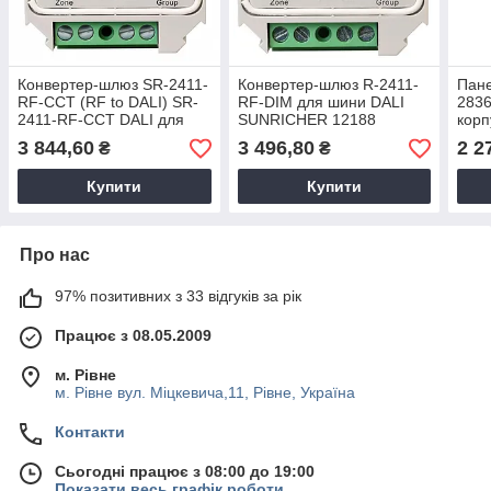
Конвертер-шлюз SR-2411-
Конвертер-шлюз R-2411-
Пане
RF-CCT (RF to DALI) SR-
RF-DIM для шини DALI
2836
2411-RF-CCT DALI для
SUNRICHER 12188
корп
шини DALI з функцією
SR-
3 844,60
3 496,80
2 2
₴
₴
ССТ SUNRICHER 12189
169
Купити
Купити
Про нас
97% позитивних з 33 відгуків за рік
Працює з 08.05.2009
м. Рівне
м. Рівне вул. Міцкевича,11, Рівне, Україна
Контакти
Сьогодні працює з 08:00 до 19:00
Показати весь графік роботи