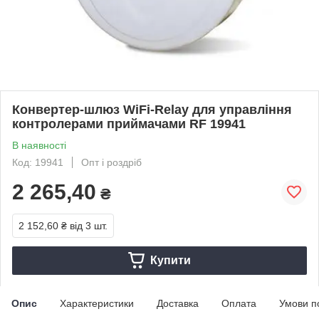
Конвертер-шлюз WiFi-Relay для управління
контролерами приймачами RF 19941
В наявності
Код: 19941
Опт і роздріб
2 265,40
₴
2 152,60 ₴
від 3 шт.
Купити
Опис
Характеристики
Доставка
Оплата
Умови п