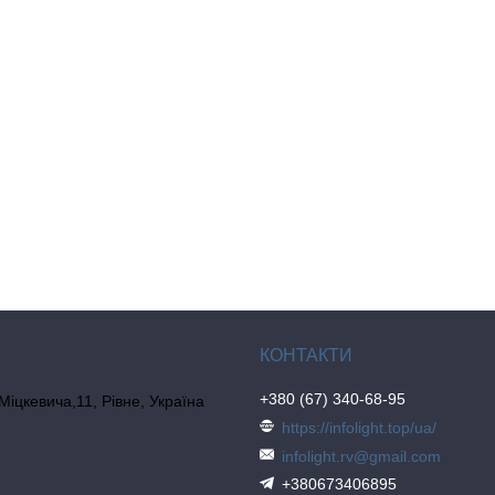
+380 (67) 340-68-95
 Міцкевича,11, Рівне, Україна
https://infolight.top/ua/
infolight.rv@gmail.com
+380673406895