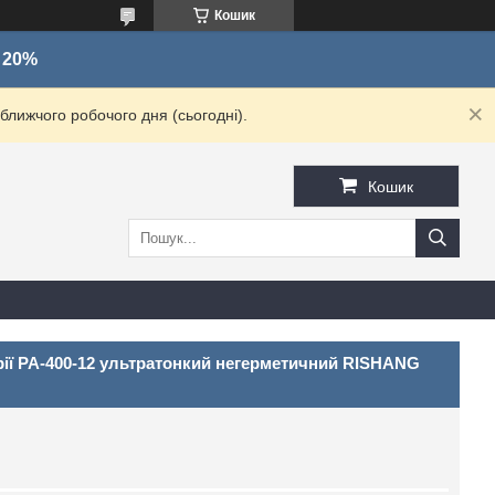
Кошик
о 20%
ближчого робочого дня (сьогодні).
Кошик
рії PA-400-12 ультратонкий негерметичний RISHANG