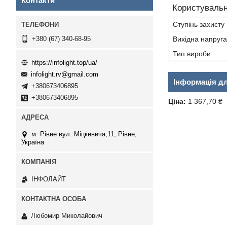
Контакти
Користувальн
Ступінь захисту
Вихідна напруга
+380 (67) 340-68-95
Тип вироби
https://infolight.top/ua/
infolight.rv@gmail.com
Інформація д
+380673406895
+380673406895
Ціна:
1 367,70 ₴
м. Рівне вул. Міцкевича,11, Рівне,
Україна
ІНФОЛАЙТ
Любомир Миколайович