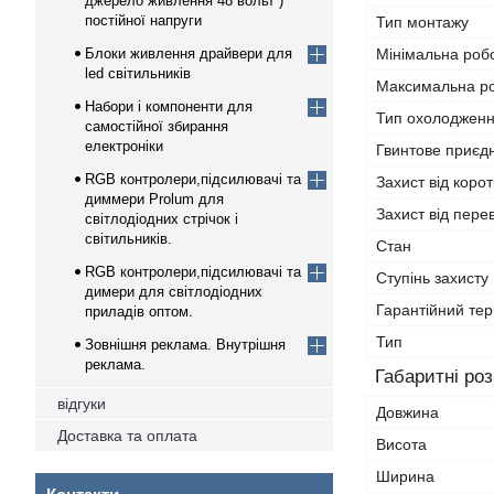
джерело живлення 48 вольт )
постійної напруги
Тип монтажу
Блоки живлення драйвери для
Мінімальна роб
led світильників
Максимальна р
Набори і компоненти для
Тип охолоджен
самостійної збирання
електроніки
Гвинтове приєд
RGB контролери,підсилювачі та
Захист від коро
диммери Prolum для
Захист від пер
світлодіодних стрічок і
світильників.
Стан
RGB контролери,підсилювачі та
Ступінь захисту 
димери для світлодіодних
Гарантійний тер
приладів оптом.
Тип
Зовнішня реклама. Внутрішня
реклама.
Габаритні ро
відгуки
Довжина
Доставка та оплата
Висота
Ширина