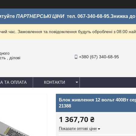
итуйте
ПАРТНЕРСЬКІ ЦІНИ
тел. 067-340-68-95.Знижка д
очий час. Замовлення та повідомлення будуть оброблені з 08:00 най
дного
+380 (67) 340-68-95
ть , ділові
А ТА ОПЛАТА
КОНТАКТИ
Блок живлення 12 вольт 400Вт се
21388
1 367,70 ₴
Показати оптові ціни