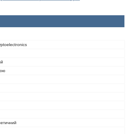
ptoelectronics
ий
гою
метичний