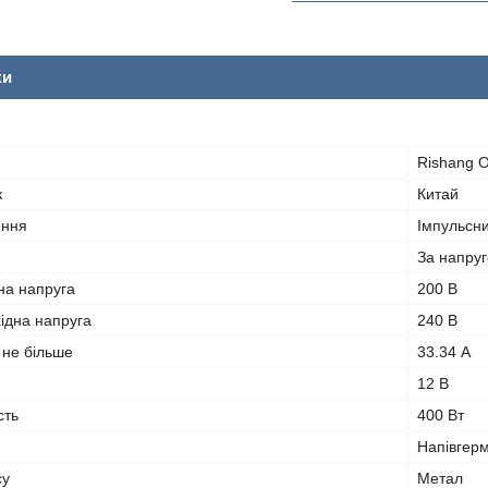
ки
Rishang O
к
Китай
ення
Імпульсн
За напру
на напруга
200 В
ідна напруга
240 В
 не більше
33.34 А
12 В
сть
400 Вт
Напівгер
су
Метал