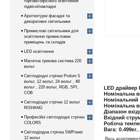
торгово-офісного освітлення
підвісні/накладні
Архітектурні фасадні та
декоративні світильники
Промислові світильники для
освітлення промислових
приміщень та складів
LED освітлення
Магнітна трекова система 220
вольт
Світлодіодні стрічки Prolum 5
вольт, 12 вольт, 24 вольт , 48
вольт , 220 вольт, RGB, SPI,
LED драйвер P
COB
Номінальна ви
Номінальний в
Світлодіодні стрічки 12 вольт
Номінальна ви
RISHANG
Діапазон вхід
Професійні світлодіодні стрічки
Вхідний струм
COLORS
Робоча
Вага: 0.499кг..
Світлодіодна стрічка SWPower
12 вольт
Весь асортимент