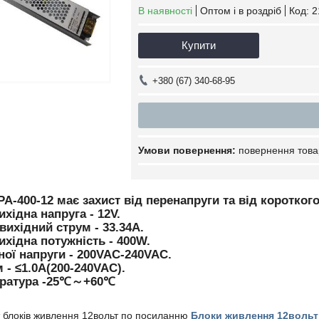
В наявності
Оптом і в роздріб
Код:
2
Купити
+380 (67) 340-68-95
повернення това
A-400-12 має захист від перенапруги та від коротког
хідна напруга - 12V.
ихідний струм - 33.34A.
хідна потужність - 400W.
ної напруги - 200VAC-240VAC.
 - ≤1.0A(200-240VAC).
 температура -25℃～+60℃ Розм
 блоків живлення 12вольт по посиланню
Блоки живлення 12вольт 