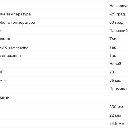
На корпу
оча температура
-25 град.
обоча температура
60 град.
ня
Пасивний
нання
Так
ткого замикання
Так
евантаження
Так
Новий
IP
20
мін
36 міс
Промисл
зміри
350 мм
22 мм
54.5 мм