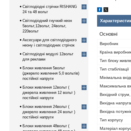
Світлодіодні стрічки RISHANG
24 та 48 вольт
Характеристи
Світлодіодний гнучкий неон
5вольт,12вольт, 24вольт,
220вольт
Основні
Аксесуари для світлодіодного
Виробник
неону і світлодіодних стрічок
Країна виробни
Світлодіодні модулі 12вольт
для реклами
Тип блоку живл
Блоки живлення 5вольт
Тип стабілізації
(джерело живлення 5,0 вольтів)
Мінімальна вхід
постійної напруги
Максимальна вх
Блоки живлення 12вольт (
джерела живлення 12 вольт )
Вихідний струм,
постійної напруги
Вихідна напруга
Блоки живлення 24вольт (
Вихідна потужні
джерело живлення 24 вольт )
постійної напруги
Тип корпусу
Блоки живлення 48вольт (
Матеріал корпу