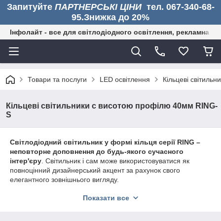
Запитуйте
ПАРТНЕРСЬКІ ЦІНИ
тел. 067-340-68-
95.Знижка до 20%
Інфолайт - все для світлодіодного освітлення, рекламна дія
Товари та послуги
LED освітлення
Кільцеві світиль
Кільцеві світильники с висотою профілю 40мм RING-
S
Світлодіодний світильник у формі кільця серії RING –
неповторне доповнення до будь-якого сучасного
інтер'єру
. Світильник і сам може використовуватися як
повноцінний дизайнерський акцент за рахунок свого
елегантного зовнішнього вигляду.
Витончені контури RING L вигідно підкреслять легкість
Показати все
інтер'єру, створять відчуття свободи простору. Круглий
світловий контур, який створює світильник RING, дозволить
якісно та м'яко висвітлити приміщення. Можливе