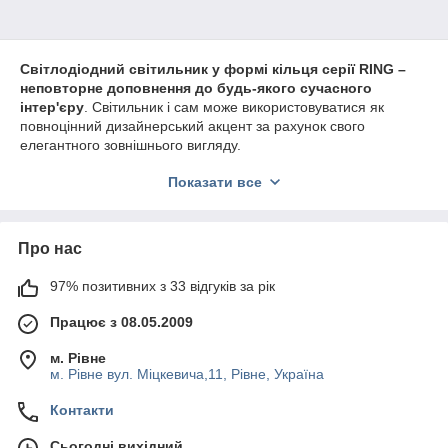
R
Лінійні вузьконаправлені підвесні світильники LINEA-R
Кутоподібні LED світильники ANGLE
Світлодіодний світильник у формі кільця серії RING –
Зигзагоподібні світильники ZIGZAG
неповторне доповнення до будь-якого сучасного
інтер'єру
. Світильник і сам може використовуватися як
Світильники для рітейлу з асиметричною оптикою RT-
повноцінний дизайнерський акцент за рахунок свого
Line
елегантного зовнішнього вигляду.
DNLT-A- Круглі точкові врізні світильники
Витончені контури RING L вигідно підкреслять легкість
Показати все
інтер'єру, створять відчуття свободи простору. Круглий
світловий контур, який створює світильник RING, дозволить
якісно та м'яко висвітлити приміщення. Можливе
використання світильника для створення складних
Про нас
композицій та люстр у вигляді «кільця в кільці».
Високі показники енергоефективності та безперебійну роботу
97% позитивних з 33 відгуків за рік
світильника протягом усього терміну служби забезпечують
якісні світлодіоди від американського виробника CREE, а
Працює з 08.05.2009
також підібрані нашими інженерами оптимальні режими
світлодіодів. Корпус світильника виготовлений із анодованого
м. Рівне
алюмінію.
м. Рівне вул. Міцкевича,11, Рівне, Україна
LED освітлення
Контакти
Лінійні підвісні світильники LINEA
Сьогодні вихідний