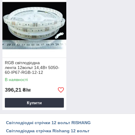
RGB світлодіодна
лента 12вольт 14,4Вт 5050-
60-IP67-RGB-12-12
RN3260AQ RGB Rishang
В наявності
Рішанг 8448
396,21
₴/м
Купити
Світлодіодні стрічки 12 вольт RISHANG
Світлодіодна стрічка Rishang 12 вольт