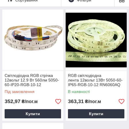
Світлодіодна RGB стрічка
RGB світлодіодна
12вольт 12.9 Вт 560лм 5050-
лента 12вольт 13Вт 5050-60-
60-IP20-RGB-10-12
IP65-RGB-10-12 RN6060AQ
RD0060AQ Rishang Рішанг
Rishang Рішанг 8147
Під замовлення
В наявності
11691
352,97
363,31
₴/пог.м
₴/пог.м
Купити
Купити