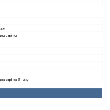
ьори
дна стрічка
дна стрічка S-типу