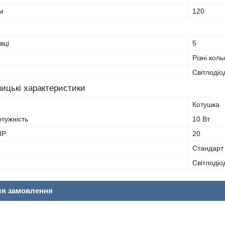
/м
120
вці
5
Різні кол
Світлодіо
ицькі характеристики
Котушка
тужність
10 Вт
IP
20
Стандарт
Світлодіо
ля замовлення