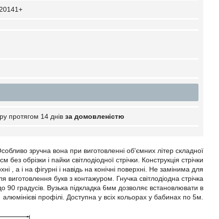
20141+
ру протягом 14 днів
за домовленістю
 Особливо зручна вона при виготовленні об'ємних літер складної
м без обрізки і пайки світлодіодної стрічки. Конструкція стрічки
ні , а і на фігурні і навідь на конічні поверхні. Не замінима для
ля виготовлення букв з контажуром. Гнучка світлодіодна стрічка
до 90 градусів. Вузька підкладка 6мм дозволяє встановлювати в
алюмінієві профілі. Доступна у всіх кольорах у бабинах по 5м.