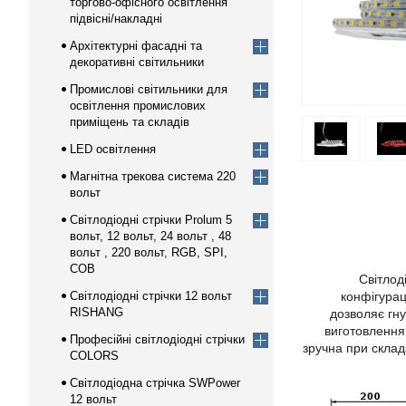
торгово-офісного освітлення
підвісні/накладні
Архітектурні фасадні та
декоративні світильники
Промислові світильники для
освітлення промислових
приміщень та складів
LED освітлення
Магнітна трекова система 220
вольт
Світлодіодні стрічки Prolum 5
вольт, 12 вольт, 24 вольт , 48
вольт , 220 вольт, RGB, SPI,
COB
Світлод
Світлодіодні стрічки 12 вольт
конфігурац
RISHANG
дозволяє гнут
виготовлення 
Професійні світлодіодні стрічки
зручна при склад
COLORS
Світлодіодна стрічка SWPower
12 вольт