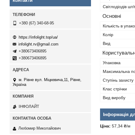
Контакти
Світлодіодів шт
Основні
+380 (67) 340-68-95
Кількість в упако
Колір
https://infolight.top/ua/
Вид
infolight.rv@gmail.com
+380673406895
Користувальн
+380673406895
Упаковка
Максимальна по
м. Рівне вул. Міцкевича,11, Рівне,
Ступінь захисту 
Україна
Клас стрічки
Вид виробу
ІНФОЛАЙТ
Інформація д
Ціна:
57,34 ₴/м
Любомир Миколайович