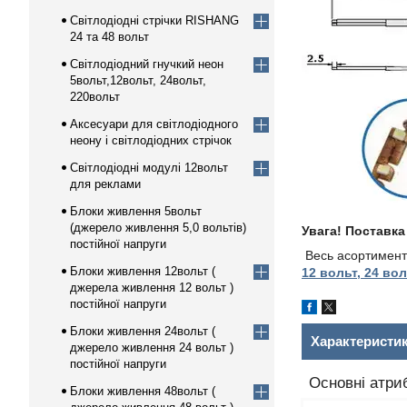
Світлодіодні стрічки RISHANG
24 та 48 вольт
Світлодіодний гнучкий неон
5вольт,12вольт, 24вольт,
220вольт
Аксесуари для світлодіодного
неону і світлодіодних стрічок
Світлодіодні модулі 12вольт
для реклами
Блоки живлення 5вольт
(джерело живлення 5,0 вольтів)
Увага! Поставка
постійної напруги
Весь асортимент С
Блоки живлення 12вольт (
12 вольт, 24 вол
джерела живлення 12 вольт )
постійної напруги
Блоки живлення 24вольт (
Характеристи
джерело живлення 24 вольт )
постійної напруги
Основні атри
Блоки живлення 48вольт (