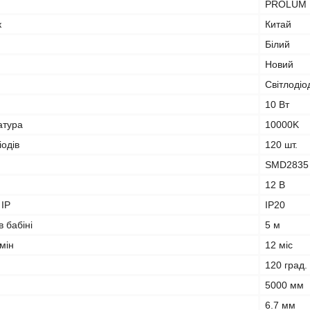
PROLUM
к
Китай
Білий
Новий
Світлодіо
10 Вт
атура
10000K
іодів
120 шт.
SMD2835
12 В
 IP
IP20
в бабіні
5 м
мін
12 міс
120 град.
5000 мм
6.7 мм