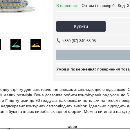
В наявності
Оптом і в роздріб
Код:
3
Купити
+380 (67) 340-68-95
повернення това
іодну стрічку для виготовлення вивісок зі світлодіодною підсвіткою.
ії малих розмірів. Вона дозволяє робити конфігурації радіусом до 5 с
и її під кутами до 90 градусів, наклеювати не тільки на плоскі поверх
надяскравих контурних світлодіодних вивісок. Ідеально підходить д
анні букв та інших виробів складної форми. Можна вигинати на кут 