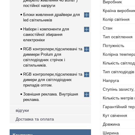
джерело живлення 48 вольт )
Виробник
постійної напруги
Країна виробни
Блоки живлення драйвери для
Колір світіння
led світильників
Стан
Набори і компоненти для
самостійної збирання
Тип освітлення
електроніки
Потужність
RGB контролери,підсилювачі та
Колірна темпер
диммери Prolum для
світлодіодних стрічок і
Кількість світлод
світильників.
Тип світлодіодів
RGB контролери,підсилювачі та
димери для світлодіодних
Напруга
приладів оптом.
Ступінь захисту,
Зовнішня реклама. Внутрішня
Кількість метрів 
реклама.
Гарантійний тер
відгуки
Кут свічення
Доставка та оплата
Довжина
Ширина