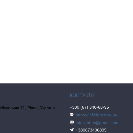
+380 (67) 340-68-95
 Міцкевича,11, Рівне, Україна
https://infolight.top/ua/
infolight.rv@gmail.com
+380673406895